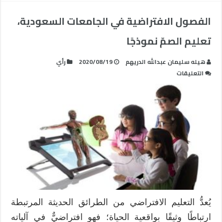
الفصول الافتراضية في الجامعات السعودية،
تعليم الصمّ نموذجًا
هيله سليمان عبدالله الدريهم
2020/08/19
رأي
على
التعليقات
الفصول
الافتراضية
في
الجامعات
السعودية،
تعليم
الصمّ
نموذجًا
مغلقة
يُعدُّ التعليم الافتراضي من الطرائق الحديثة المرتبطة
ارتباطًا وثيقًا بواقعية الحياة؛ فهو افتراضيٌّ في آلياته