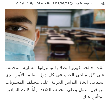
على
د. محمد عوض شبير
2021/03/27
دراسات
التعليقات
الفجوة
الرقمية
داخل
المدرسة
الفلسطينية
في
ظل
أزمة
كورونا
(الواقع
والرهانات)
ألقت جائحة كورونا بظلالها وتأثيراتها السلبية المختلفة
مغلقة
على كل مناحي الحياة في كل دول العالم، الأمر الذي
استدعى اتخاذ التدابير اللازمة على مختلف المستويات
من قبل الدول وعلى مختلف الصُعد، وأياً كانت الميادين
المتأثرة بتلك …