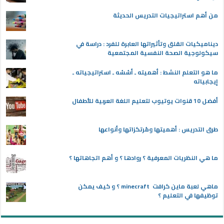
من أهم استراتيجيات التدريس الحديثة
ديناميكيات القلق وتأثيراتها العابرة للفرد : دراسة في
سيكولوجية الصحة النفسية المجتمعية
ما هو التعلم النشط : أهميته ـ أسُسُه ـ استراتيجياته ـ
إيجابياته
أفضل 10 قنوات يوتيوب لتعليم اللغة العربية للأطفال
طرق التدريس : أهميتها ومُرتكزاتها وأنواعها
ما هي النظريات المعرفية ؟ روادها ؟ و أهم اتجاهاتها ؟
ماهي لعبة ماين كرافت minecraft ؟ و كيف يمكن
توظيفها في التعليم ؟