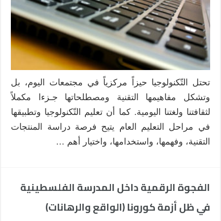
والأهداف
مغلقة
تحتل التّكنولوجيا حيزاً مركزياً في مجتمعات اليوم، بل
وتشكل مفاهيمها التقنية ومصطلحاتها جـزءا مكملاً
لثقافتنا ولغتنا اليومية. كما أن تعليم التّكنولوجيا وتطبيقها
في مراحل التعليم العام يتيح فرصة دراسة المنتجات
التقنية، وفهمها، واستخدامها، واختيار أهم …
الفجوة الرقمية داخل المدرسة الفلسطينية
في ظل أزمة كورونا (الواقع والرهانات)