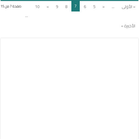
7
« الأولى
...
«
5
6
8
9
»
10
صفحة 7 من 15
...
الأخيرة »