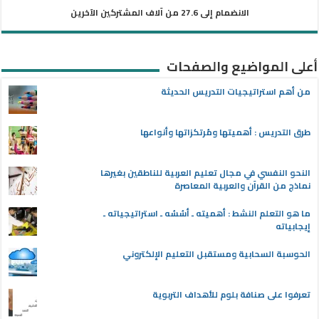
الانضمام إلى 27.6 من آلاف المشتركين الآخرين
أعلى المواضيع والصفحات
من أهم استراتيجيات التدريس الحديثة
طرق التدريس : أهميتها ومُرتكزاتها وأنواعها
النحو النفسي في مجال تعليم العربية للناطقين بغيرها
نماذج من القرآن والعربية المعاصرة
ما هو التعلم النشط : أهميته ـ أسُسُه ـ استراتيجياته ـ
إيجابياته
الحوسبة السحابية ومستقبل التعليم الإلكتروني
تعرفوا على صنافة بلوم للأهداف التربوية