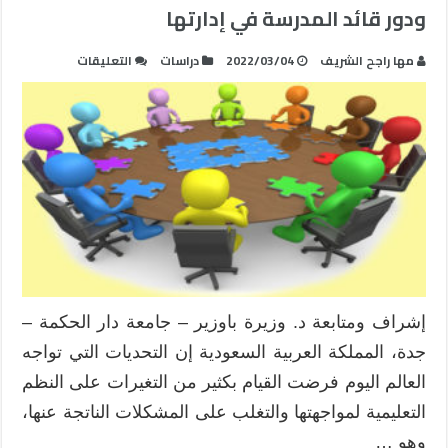
ودور قائد المدرسة في إدارتها
على
مها راجح الشريف
2022/03/04
دراسات
التعليقات
تحديات
تفعيل
مجتمعات
التعلم
المهنية
ودور
قائد
المدرسة
في
إدارتها
مغلقة
إشراف ومتابعة د. وزيرة باوزير – جامعة دار الحكمة –
جدة، المملكة العربية السعودية إن التحديات التي تواجه
العالم اليوم فرضت القيام بكثير من التغيرات على النظم
التعليمية لمواجهتها والتغلب على المشكلات الناتجة عنها،
وهو …