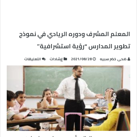
المعلم المشرف ودوره الريادي في نموذج
تطوير المدارس “رؤية استشرافية”
على
ضحى خضر سبيه
2021/08/28
إرشادات
التعليقات
المعلم
المشرف
ودوره
الريادي
في
نموذج
تطوير
المدارس
“رؤية
استشرافية”
مغلقة