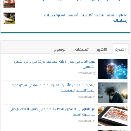
ما هو التعلم النشط : أهميته ـ أسُسُه ـ استراتيجياته ـ
إيجابياته
الأخيرة
الأشهر
تعليقات
الوسوم
موت الذات في عصر الآليات الدماغية: صرخة من داخل الفصل
الفلسفي
2026/08/09
ديناميكيات القلق وتأثيراتها العابرة للفرد : دراسة في سيكولوجية
الصحة النفسية المجتمعية
2026/08/07
من القلق إلى التمكين: الذكاء الاصطناعي وتعزيز الاتجاه الإيجابي
نحو مهنة التعليم
2026/08/06