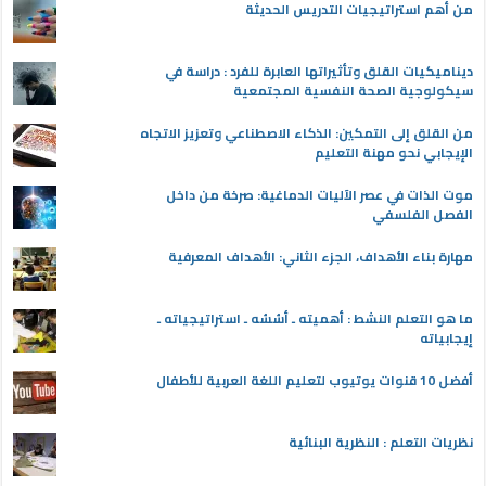
من أهم استراتيجيات التدريس الحديثة
ديناميكيات القلق وتأثيراتها العابرة للفرد : دراسة في
سيكولوجية الصحة النفسية المجتمعية
من القلق إلى التمكين: الذكاء الاصطناعي وتعزيز الاتجاه
الإيجابي نحو مهنة التعليم
موت الذات في عصر الآليات الدماغية: صرخة من داخل
الفصل الفلسفي
مهارة بناء الأهداف، الجزء الثاني: الأهداف المعرفية
ما هو التعلم النشط : أهميته ـ أسُسُه ـ استراتيجياته ـ
إيجابياته
أفضل 10 قنوات يوتيوب لتعليم اللغة العربية للأطفال
نظريات التعلم : النظرية البنائية