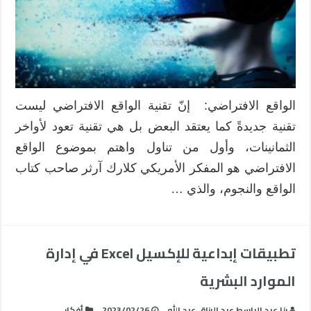
في
عقد
الاجتماعات
الافتراضية
للموارد
البشرية
مغلقة
الواقع الافتراضي: إنّ تقنية الواقع الافتراضي ليست
تقنية جديدةً كما يعتقد البعض بل هي تقنية تعود لأواخر
الثمانينات، وأول من تناول واهتم بموضوع الواقع
الافتراضي هو المفكر الأمريكي كلارك آرثر صاحب كتاب
الواقع والنجوم، والذي …
تطبيقات إبداعية للإكسيل Excel في إدارة
الموارد البشرية
رنا عبد الباسط عبد الرزاق عبد الله
2023/02/26
أفكار