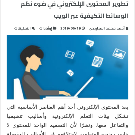
تطوير المحتوى الإلكتروني في ضوء نظم
الوسائط التكيفية عبر الويب
على
أحمد محمد المباريدي
2019/06/19
إرشادات
التعليقات
تطوير
المحتوى
الإلكترون
في
ضوء
نظم
الوسائط
التكيفية
عبر
الويب
مغلقة
يعد المحتوى الإلكتروني أحد أهم العناصر الأساسية التي
تشكل بيئات التعلم الإلكترونية وأساليب تنظيمها
والتفاعل معها. ونظرًا لأن التصميم الواحد للمحتوى لا
يناسب جميع المتعلمين لاختلافهم في الأساليب المفضلة