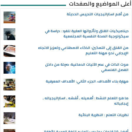
أعلى المواضيع والصفحات
من أهم استراتيجيات التدريس الحديثة
ديناميكيات القلق وتأثيراتها العابرة للفرد : دراسة في
سيكولوجية الصحة النفسية المجتمعية
من القلق إلى التمكين: الذكاء الاصطناعي وتعزيز الاتجاه
الإيجابي نحو مهنة التعليم
موت الذات في عصر الآليات الدماغية: صرخة من داخل
الفصل الفلسفي
مهارة بناء الأهداف، الجزء الثاني: الأهداف المعرفية
ما هو التعلم النشط : أهميته ـ أسُسُه ـ استراتيجياته ـ
إيجابياته
نظريات التعلم : النظرية البنائية
أفضل 10 قنوات يوتيوب لتعليم اللغة العربية للأطفال