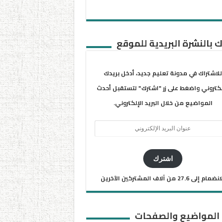
 بالنشرة البريدية للموقع
للاشتراك في مدونة تعليم جديد، أدخل بريدك
لكتروني واضغط على زر "اشترك" لتستقبل أحدث
المواضيع من خلال البريد الإلكتروني.
ان
يد
كتروني
اشترك
ضمام إلى 27.6 من آلاف المشتركين الآخرين
 المواضيع والصفحات