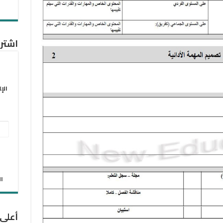
اشترك
الإ
عنو
البر
الإل
الان
أعلى