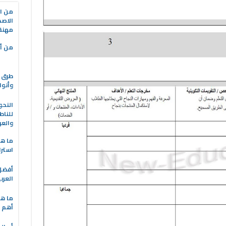
من ال
الاصط
مهنة 
من أه
طرق ا
وأنوا
النحو
للناط
والعر
ما هو
استرا
العرب
ما هي
أهم ا