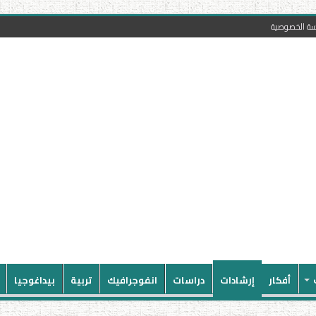
سة الخصوصية
أفكار
إرشادات
دراسات
انفوجرافيك
تربية
بيداغوجيا