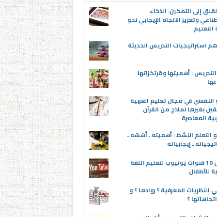
قلق إلى التمكين: الذكاء
ناعي وتعزيز الاتجاه الإيجابي نحو
التعليم
م استراتيجيات التدريس الحديثة
لتدريس : أهميتها ومُرتكزاتها
عها
 النفسي في مجال تعليم العربية
قين بغيرها نماذج من القرآن
بية المعاصرة
 التعلم النشط : أهميته ـ أسُسُه ـ
تيجياته ـ إيجابياته
أفضل 10 قنوات يوتيوب لتعليم اللغة
ية للأطفال
 النظريات المعرفية ؟ روادها ؟ و
تجاهاتها ؟