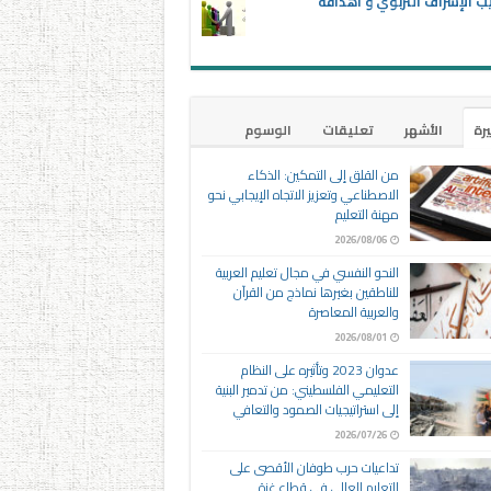
ب الإشراف التربوي و أهدافه
يرة
الأشهر
تعليقات
الوسوم
من القلق إلى التمكين: الذكاء
الاصطناعي وتعزيز الاتجاه الإيجابي نحو
مهنة التعليم
2026/08/06
النحو النفسي في مجال تعليم العربية
للناطقين بغيرها نماذج من القرآن
والعربية المعاصرة
2026/08/01
عدوان 2023 وتأثيره على النظام
التعليمي الفلسطيني: من تدمير البنية
إلى استراتيجيات الصمود والتعافي
2026/07/26
تداعيات حرب طوفان الأقصى على
التعليم العالي في قطاع غزة