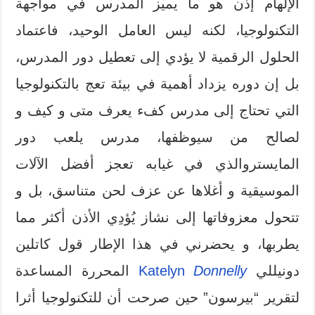
الإلهام إذن هو ما يميز المدرس في مواجهة
التكنولوجيا، لكنه ليس العامل الوحيد، فاعتماد
الحلول الرقمية لا يؤدي إلى تعطيل دور المدرس،
بل إن دوره يزداد أهمية في بيئة تعج بالتكنولوجيا
التي تحتاج إلى مدرس كفء يعرف متى و كيف و
لصالح من سيوظفها، مدرس يلعب دور
المايستروالذي في غيابه تعجز أفضل الآلات
الموسيقية و أغلاها عن عزف لحن متناسق، بل و
تتحول معزوفاتها إلى نشاز يُؤدِي الأذن أكثر مما
يطربها، و يحضرني في هذا الإطار قول كاتلين
دونيللي
Donnelly
Katelyn
المحررة المساعدة
لتقرير “بيرسون” حين صرحت أن للتكنولوجيا أثرا