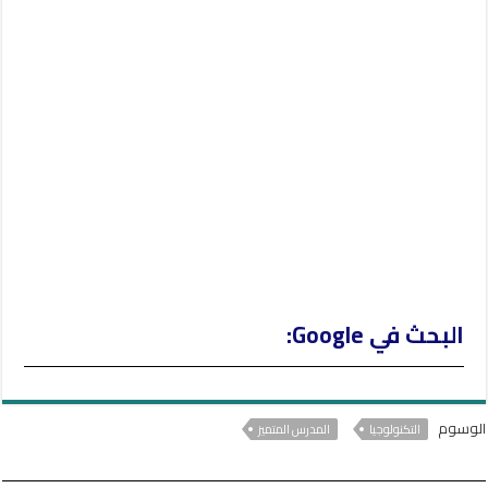
g
e
r
البحث في Google:
الوسوم
التكنولوجيا
المدرس المتميز