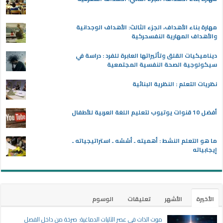
مهارة بناء الأهداف، الجزء الثالث: الأهداف الوجدانية
والأهداف المهارية النفسحركية
ديناميكيات القلق وتأثيراتها العابرة للفرد : دراسة في
سيكولوجية الصحة النفسية المجتمعية
نظريات التعلم : النظرية البنائية
أفضل 10 قنوات يوتيوب لتعليم اللغة العربية للأطفال
ما هو التعلم النشط : أهميته ـ أسُسُه ـ استراتيجياته ـ
إيجابياته
الأخيرة
الأشهر
تعليقات
الوسوم
موت الذات في عصر الآليات الدماغية: صرخة من داخل الفصل