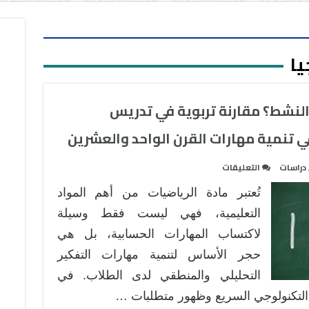
يا
النشط؟ مقارنة تربوية في تدريس
في تنمية مهارات القرن الواحد والعشرين
على
دراسات
التعليقات
التدريس
تُعتبر مادة الرياضيات من أهم المواد
التقليدي
أم
التعليمية، فهي ليست فقط وسيلة
التعلم
لاكتساب المهارات الحسابية، بل هي
النشط؟
حجر الأساس لتنمية مهارات التفكير
مقارنة
التحليلي والمنطقي لدى الطلاب. في
تربوية
في
 التكنولوجي السريع وظهور متطلبات …