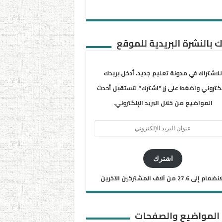
 بالنشرة البريدية للموقع
للاشتراك في مدونة تعليم جديد، أدخل بريدك
لكتروني واضغط على زر "اشترك" لتستقبل أحدث
المواضيع من خلال البريد الإلكتروني.
ان
يد
كتروني
اشترك
ضمام إلى 27.6 من آلاف المشتركين الآخرين
 المواضيع والصفحات