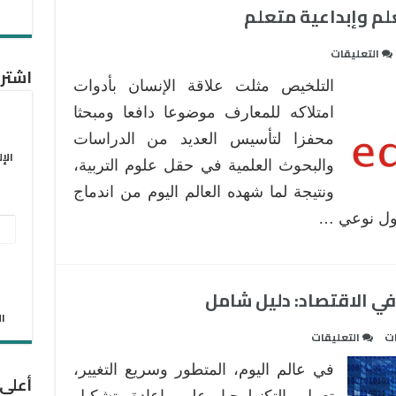
لم وإبداعية متعلم
على
التعليقات
تكنولوجيا
اشترك
التلخيص مثلت علاقة الإنسان بأدوات
التعليم:
مهنية
امتلاكه للمعارف موضوعا دافعا ومبحثا
معلم
محفزا لتأسيس العديد من الدراسات
وإبداعية
الإ
والبحوث العلمية في حقل علوم التربية،
متعلم
ونتيجة لما شهده العالم اليوم من اندماج
مغلقة
تحول نوعي …
عنو
البر
الإل
في الاقتصاد: دليل شامل
الان
على
ت
التعليقات
كيف
في عالم اليوم، المتطور وسريع التغيير،
تُحدث
أعلى