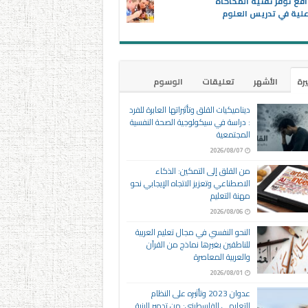
اقع توفر تقنية المحاكاة
علية في تدريس العلوم
يرة
الأشهر
تعليقات
الوسوم
ديناميكيات القلق وتأثيراتها العابرة للفرد
: دراسة في سيكولوجية الصحة النفسية
المجتمعية
2026/08/07
من القلق إلى التمكين: الذكاء
الاصطناعي وتعزيز الاتجاه الإيجابي نحو
مهنة التعليم
2026/08/06
النحو النفسي في مجال تعليم العربية
للناطقين بغيرها نماذج من القرآن
والعربية المعاصرة
2026/08/01
عدوان 2023 وتأثيره على النظام
التعليمي الفلسطيني: من تدمير البنية