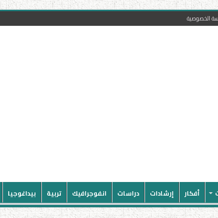
سة الخصوصية
أفكار
إرشادات
دراسات
انفوجرافيك
تربية
بيداغوجيا