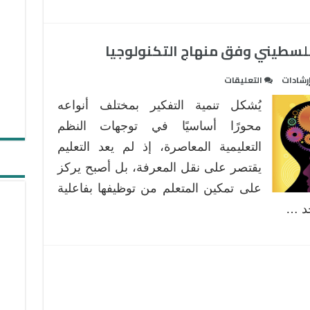
تدريس
الرياضيات
ودور
فلسطيني وفق منهاج التكنولوجيا
التكنولوجيا
في
على
رشادات
التعليقات
تنمية
تنمية
مهارات
يُشكل تنمية التفكير بمختلف أنواعه
التفكير
القرن
في
محورًا أساسيًا في توجهات النظم
الواحد
السياق
والعشرين
التعليمية المعاصرة، إذ لم يعد التعليم
الفلسطيني
مغلقة
يقتصر على نقل المعرفة، بل أصبح يركز
وفق
على تمكين المتعلم من توظيفها بفاعلية
منهاج
التكنولوجيا
جد …
مغلقة