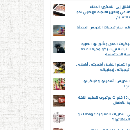
قلق إلى التمكين: الذكاء
ناعي وتعزيز الاتجاه الإيجابي نحو
التعليم
م استراتيجيات التدريس الحديثة
يكيات القلق وتأثيراتها العابرة
 : دراسة في سيكولوجية الصحة
سية المجتمعية
 التعلم النشط : أهميته ـ أسُسُه ـ
تيجياته ـ إيجابياته
لتدريس : أهميتها ومُرتكزاتها
عها
أفضل 10 قنوات يوتيوب لتعليم اللغة
ية للأطفال
 النظريات المعرفية ؟ روادها ؟ و
تجاهاتها ؟