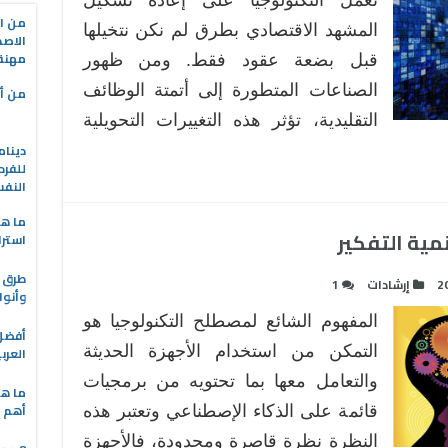
التكنولوجيا
تعمل التكنولوجيا على إعادة تشكيل
من ال
ثورة
المشهد الاقتصادي بطرق لم نكن نتخيلها
الاصط
في
مهنة 
قبل بضعة عقود فقط. ومن ظهور
الاقتصاد:
الصناعات المتطورة إلى أتمتة الوظائف
دليل
من أه
شامل
التقليدية، تؤثر هذه التغييرات التحويلية
مغلقة
دينام
للفرد
النف
ما هو
مية التفكير
استرا
طرق ا
2
إرشادات
1
وأنوا
المفهوم الشائع لمصطلح التكنولوجيا هو
التمكن من استخدام الأجهزة الحديثة
العرب
والتعامل معها بما تحتويه من برمجيات
ما هي
أهم ا
قائمة على الذكاء الإصطناعي وتعتبر هذه
النظرة نظرة قاصرة ومحدودة، فالأجهزة