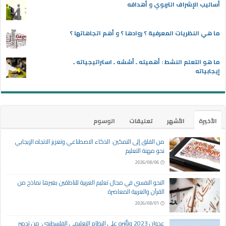
أساليب الإشراف التربوي و أهدافه
ما هي النظريات المعرفية ؟ روادها ؟ و أهم اتجاهاتها ؟
ما هو التعلم النشط : أهميته ـ أسُسُه ـ استراتيجياته ـ
إيجابياته
الأخيرة
الأشهر
تعليقات
الوسوم
من القلق إلى التمكين: الذكاء الاصطناعي وتعزيز الاتجاه الإيجابي
نحو مهنة التعليم
2026/08/06
النحو النفسي في مجال تعليم العربية للناطقين بغيرها نماذج من
القرآن والعربية المعاصرة
2026/08/01
عدوان 2023 وتأثيره على النظام التعليمي الفلسطيني: من تدمير