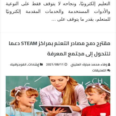
التعليم إلكترونيًا، ونجاحه لا يتوقف فقط على النوعية
والأدوات المستخدمة والخدمات المقدمة إلكترونيًا
للمتعلم، بقدر ما يتوقف على …
مقترح دمج مصادر التعلم بمراكز STEAM دعما
للتحول إلى مجتمع المعرفة
وفاء محمد مبارك العتيبي
2021/08/11
إرشادات
,
انفوجرافيك
على
التعليقات
مقترح
دمج
مصادر
التعلم
بمراكز
STEAM
دعما