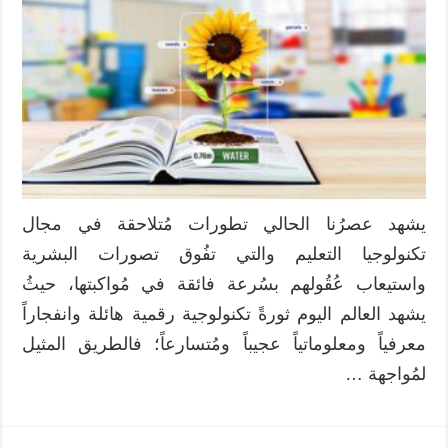
يشهد عصرُنا الحالي تطورات مُتلاحقة في مجال
تكنولوجيا التعليم والتي تفُوق تصورات البشرية
واستيعاب عُقُولهم بسُرعة فائقة في مُواكبتها، حيثُ
يشهد العالم اليوم ثورةً تكنولوجية رقمية هائلة وانفجاراً
معرفياً ومعلوماتياً عجيباً ومُتسارعاً؛ فالطريق المثيل
لمُواجهة …