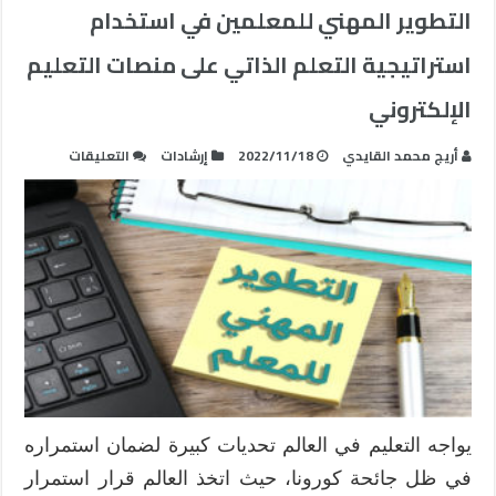
التطوير المهني للمعلمين في استخدام
استراتيجية التعلم الذاتي على منصات التعليم
الإلكتروني
على
أريج محمد القايدي
2022/11/18
إرشادات
التعليقات
التطوير
المهني
للمعلمين
في
استخدام
استراتيجية
التعلم
الذاتي
على
منصات
التعليم
يواجه التعليم في العالم تحديات كبيرة لضمان استمراره
الإلكتروني
في ظل جائحة كورونا، حيث اتخذ العالم قرار استمرار
مغلقة