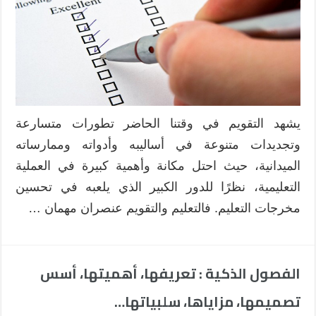
الفعال:
مفهومه،
أهميته،
أدواته،
أساليبه،
التخطيط
له…
مغلقة
يشهد التقويم في وقتنا الحاضر تطورات متسارعة
وتجديدات متنوعة في أساليبه وأدواته وممارساته
الميدانية، حيث احتل مكانة وأهمية كبيرة في العملية
التعليمية، نظرًا للدور الكبير الذي يلعبه في تحسين
مخرجات التعليم. فالتعليم والتقويم عنصران مهمان …
الفصول الذكية : تعريفها، أهميتها، أسس
تصميمها، مزاياها، سلبياتها…