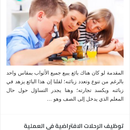
استراتيجيات
التدريس
المتمايز:
استراتيجية
المحطات
العلمية
مغلقة
المقدمة لو كان هناك بائع يبيع جميع الأثواب بمقاس واحد
بالرغم من تنوع وتعدد زبائنه؛ لقلنا إن هذا البائع يزهد في
زبائنه ويكسد تجارته؛ وهنا يجدر التساؤل حول حال
المعلم الذي يدخل إلى الصف وهو …
توظيف الرحلات الافتراضية في العملية