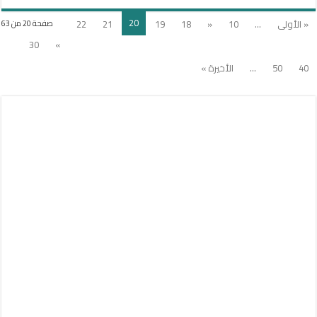
20
« الأولى
...
10
«
18
19
21
22
صفحة 20 من 63
30
»
40
50
...
الأخيرة »