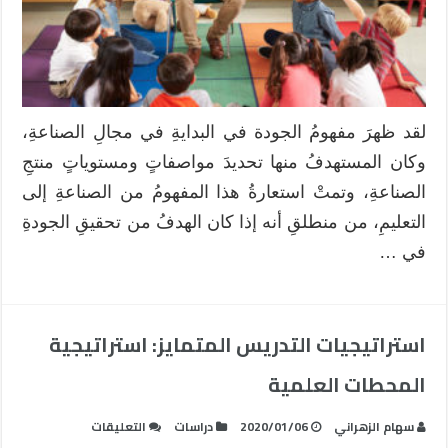
لقد ظهرَ مفهومُ الجودة في البدايةِ في مجالِ الصناعةِ،
وكان المستهدفُ منها تحديدَ مواصفاتٍ ومستوياتٍ منتجِ
الصناعةِ، وتمتْ استعارةُ هذا المفهومُ من الصناعةِ إلى
التعليمِ، من منطلقِ أنه إذا كان الهدفُ من تحقيقِ الجودةِ
في …
استراتيجيات التدريس المتمايز: استراتيجية
المحطات العلمية
على
سهام الزهراني
2020/01/06
دراسات
التعليقات