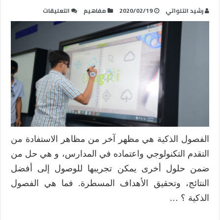
على
رشيد التلواتي
2020/02/19
مفاهيم
التعليقات
الفصول
الذكية
:
تعريفها،
أهميتها،
أسس
تصميمها،
مزاياها،
سلبياتها…
مغلقة
الفصول الذكية هي مظهر آخر من مظاهر الاستفادة من
التقدم التكنولوجي واعتماده في المدارس، و هي حل من
ضمن حلول أخرى يمكن تجريبها للوصول إلى أفضل
النتائج، وتحقيق الأهداف المسطرة. فما هي الفصول
الذكية ؟ …