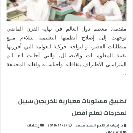
في
المملكة
العربية
السعودية
مقدمة: معظم دول العالم في نهاية القرن الماضي
مغلقة
توجهت إلى إصلاح أنظمتها التعليمية لتتلاءم مــع
متطلبات العصر، و لتواجه حركـة العولمة التي أفرزتها
تقنية المعلومـــات والاتصــال، والتي أحالت العـــالم
المترامـي الأطـراف بثقافاته وأجناســه ولغاته المختلفة
…
تطبيق مستويات معيارية للخريجين سبيل
لمخرجات تعلم أفضل
د. إيهاب ابراهيم السيد محمد
2019/11/27
إرشادات
على
التعليقات