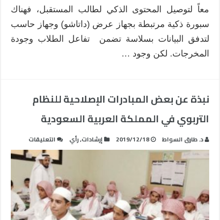
معاً لتوصيل المحتوى الذكي لطالب المستقبل، فهناك
سبورة ذكية مرتبطة بجهاز عرض (داتاشو) وجهاز حاسب
لتدفق البيانات بسلاسة تضمن تفاعل الطلاب وجودة
المخرجات. لكن وجود …
نبذة عن بعض المبادرات الإصلاحية للنظام
التربوي في المملكة العربية السعودية
على
د. طارق السواط
2019/12/18
إرشادات
,
رأي
التعليقات
نبذة
عن
بعض
المبادرات
الإصلاحية
للنظام
التربوي