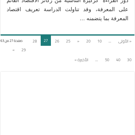
دور القراءة كركيزة أساسية من ركائز الاقتصاد القائم
على المعرفة، وقد تناولت الدراسة تعريف اقتصاد
المعرفة بما يتضمنه …
27
« الأولى
...
10
20
«
25
26
28
صفحة 27 من 63
»
29
30
40
50
...
الأخيرة »