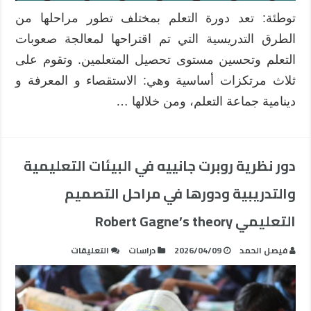
في
توطئة: تعد دورة التعلم بمختلف تطور مراحلها من
تأهيل
الطرق التدريسية التي تم اقتراحها لمعالجة صعوبات
وتدريب
المعلمين
التعلم وتحسين مستوى تحصيل المتعلمين. وتقوم على
مغلقة
ثلاث مرتكزات أساسية وهي: الاستقصاء و المعرفة و
دينامية جماعة التعلم، ومن خلالها …
دور نظرية روبرت جانييه في البيئات التعليمية
والتدريبية ودورها في مراحل التصميم
التعليمي Robert Gagne’s theory
على
فيصل الحمد
2026/04/09
دراسات
التعليقات
دور
نظرية
روبرت