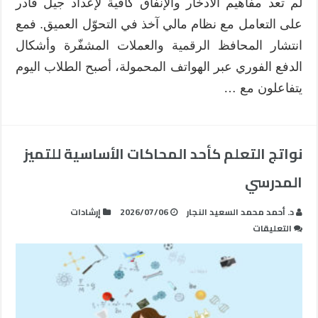
لم تعد مفاهيم الادخار والإنفاق كافية لإعداد جيل قادر
مغلقة
على التعامل مع نظام مالي آخذ في التحوّل العميق. فمع
انتشار المحافظ الرقمية والعملات المشفّرة وأشكال
الدفع الفوري عبر الهواتف المحمولة، أصبح الطلاب اليوم
يتفاعلون مع …
نواتج التعلم كأحد المحاكات الأساسية للتميز
المدرسي
د. أحمد محمد السعيد النجار
2026/07/06
إرشادات
على
التعليقات
نواتج
التعلم
كأحد
المحاكات
الأساسية