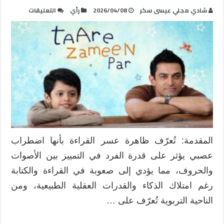
على
شادي مجلي عيسى سكر
2026/04/08
رأي
التعليقات
رحلة
إيشان
من
العزلة
إلى
الإبداع:
قراءة
تربوية
في
فيلم
“Taare
المقدمة: تُعرّف ظاهرة عسر القراءة بأنها اضطراب
Zameen
عصبي يؤثر على قدرة الفرد في التمييز بين الأصوات
Par”
مغلقة
والحروف، مما يؤدي إلى صعوبة في القراءة والكتابة
رغم امتلاك الذكاء والقدرات العقلية الطبيعية، ومن
الناحية التربوية تُعرّف على …