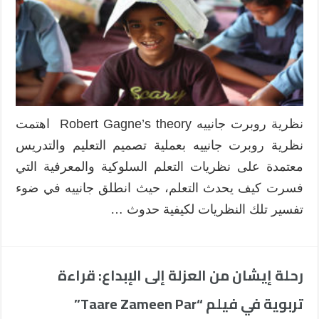
جانييه
في
البيئات
التعليمية
والتدريبية
ودورها
في
مراحل
نظرية روبرت جانييه Robert Gagne’s theory اهتمت
التصميم
نظرية روبرت جانييه بعملية تصميم التعليم والتدريس
التعليمي
Robert
معتمدة على نظريات التعلم السلوكية والمعرفية التي
Gagne’s
فسرت كيف يحدث التعلم، حيث انطلق جانييه في ضوء
theory
تفسير تلك النظريات لكيفية حدوث …
مغلقة
رحلة إيشان من العزلة إلى الإبداع: قراءة
تربوية في فيلم “Taare Zameen Par”