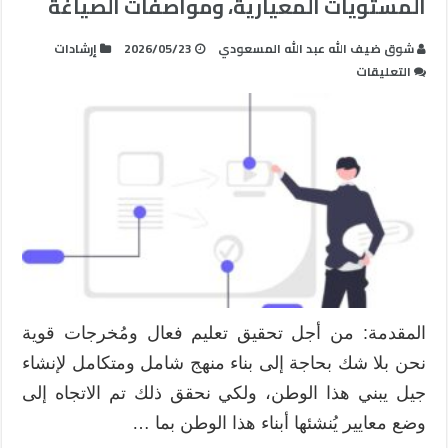
المستويات المعيارية، ومواصفات الصياغة
شوق ضيف الله عبد الله المسعودي
2026/05/23
إرشادات
على
التعليقات
المعايير
في
التعليم:
المفهوم،
نسق
المستويات
المعيارية،
ومواصفات
الصياغة
مغلقة
المقدمة: من أجل تحقيق تعليم فعال ومُخرجات قوية
نحن بلا شك بحاجة إلى بناء منهج شامل ومتكامل لإنشاء
جيل يبني هذا الوطن، ولكي نحقق ذلك تم الاتجاه إلى
وضع معايير يُنشئها أبناء هذا الوطن بما …