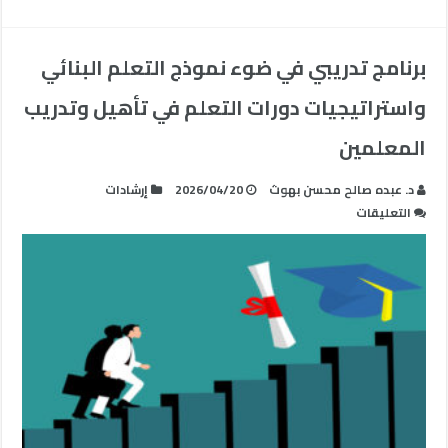
برنامج تدريبي في ضوء نموذج التعلم البنائي
واستراتيجيات دورات التعلم في تأهيل وتدريب
المعلمين
د. عبده صالح محسن بهوث
2026/04/20
إرشادات
على
التعليقات
برنامج
تدريبي
في
ضوء
نموذج
التعلم
البنائي
واستراتيجيات
دورات
التعلم