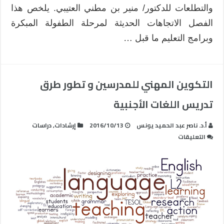
والتطلعات للدكتور/ منير بن مطني العتيبي. يلخص هذا
الفصل الاتجاهات الحديثة لمرحلة الطفولة المبكرة
وبرامج التعليم ما قبل …
التكوين المهني للمدرسين و تطور طرق
تدريس اللغات الأجنبية
أ.د. ناصر عبد الحميد يونس
2016/10/13
إرشادات
,
دراسات
على
التعليقات
التكوين
المهني
للمدرسين
و
تطور
طرق
تدريس