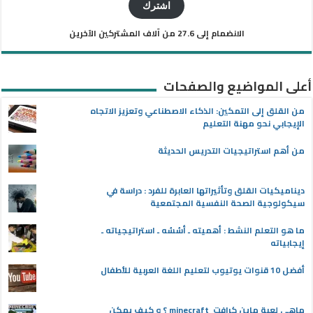
الإلكتروني
اشترك
الانضمام إلى 27.6 من آلاف المشتركين الآخرين
أعلى المواضيع والصفحات
من القلق إلى التمكين: الذكاء الاصطناعي وتعزيز الاتجاه
الإيجابي نحو مهنة التعليم
من أهم استراتيجيات التدريس الحديثة
ديناميكيات القلق وتأثيراتها العابرة للفرد : دراسة في
سيكولوجية الصحة النفسية المجتمعية
ما هو التعلم النشط : أهميته ـ أسُسُه ـ استراتيجياته ـ
إيجابياته
أفضل 10 قنوات يوتيوب لتعليم اللغة العربية للأطفال
ماهي لعبة ماين كرافت minecraft ؟ و كيف يمكن