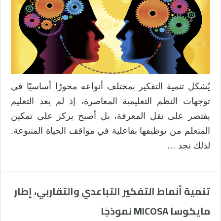
في
السياق
الفلسطي
وفق
منهاج
التكنولو
مغلقة
يُشكل تنمية التفكير بمختلف أنواعه محورًا أساسيًا في
توجهات النظم التعليمية المعاصرة، إذ لم يعد التعليم
يقتصر على نقل المعرفة، بل أصبح يركز على تمكين
المتعلم من توظيفها بفاعلية في مواقف الحياة المتنوعة.
لذلك نجد …
تنمية أنماط التفكير التباعدي والتقاربي، إطار
مايكوسا MICOSA نموذجًا