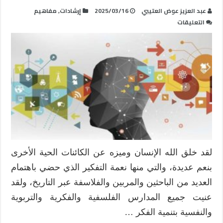
عبد العزيز عوض العتيبي
2025/03/16
إرشادات
,
مفاهيم
على
التعليقات
تنمية
أنماط
التفكير
التباعدي
والتقاربي،
إطار
مايكوسا
MICOSA
نموذجًا
مغلقة
لقد خلق الله الإنسان وميزه عن الكائنات الحية الأخرى
بنعم عديدة، والتي منها نعمة التفكير الذي حضي باهتمام
العديد من الباحثين والمربين والفلاسفة عبر التاريخ، ولقد
عنيت جميع المدارس الفلسفية والفكرية والتربوية
والنفسية بتنمية الفكر …