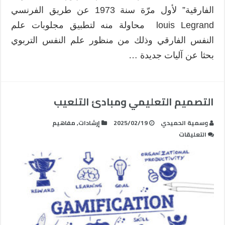
الفارقية” لأول مرّة سنة 1973 عن طريق الفرنسي
louis Legrand محاولة منه لتطبيق مجلوبات علم
النفس الفارقي وذلك من منظور علم النفس التربوي
بحثا عن آليات جديدة …
التصميم التعليمي ومبادئ التلعيب
وسمية الحميدي
2025/02/19
إرشادات
,
مفاهيم
على
التعليقات
التصميم
التعليمي
ومبادئ
التلعيب
مغلقة