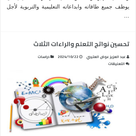
يوظف جميع طاقاته وابداعاته التعليمية والتربوية لأجل
…
تحسين نواتج التعلم والراءات الثلاث
عبد العزيز عوض العتيبي
2024/10/22
دراسات
على
التعليقات
تحسين
نواتج
التعلم
والراءات
الثلاث
مغلقة