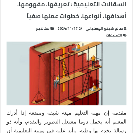
السقالات التعليمية : تعريفها، مفهومها،
أهدافها، أنواعها، خطوات عملها صفياً
صالح شيخو الهسنياني
2024/11/17
مفاهيم
على
التعليقات
السقالات
التعليمية
:
تعريفها،
مفهومها،
أهدافها،
أنواعها،
خطوات
عملها
صفياً
مغلقة
مقدمة إن مهنة التعليم مهنة شيقة وممتعة إذا أدرك
المعلم أنه يحمل دوما مشعل التطوير والتقدم، وأنه ذو
رسالة يخدم بها وطنه، وأنه عليه في مهنته التعليمية أن