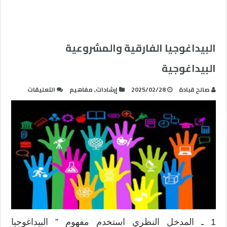
البيداغوجيا الفارقية والمشروعية
البيداغوجية
على
صالح قبادة
2025/02/28
إرشادات
,
مفاهيم
التعليقات
البيداغوجي
الفارقية
والمشروعي
البيداغوج
مغلقة
1 ـ المدخل النظري استخدم مفهوم ” البيداغوجيا