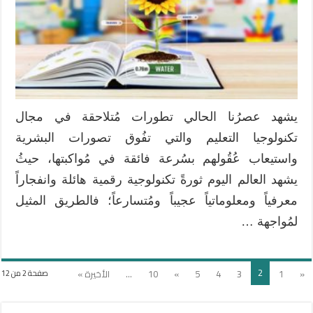
يشهد عصرُنا الحالي تطورات مُتلاحقة في مجال
تكنولوجيا التعليم والتي تفُوق تصورات البشرية
واستيعاب عُقُولهم بسُرعة فائقة في مُواكبتها، حيثُ
يشهد العالم اليوم ثورةً تكنولوجية رقمية هائلة وانفجاراً
معرفياً ومعلوماتياً عجيباً ومُتسارعاً؛ فالطريق المثيل
لمُواجهة …
2
«
1
3
4
5
»
10
...
الأخيرة »
صفحة 2 من 12