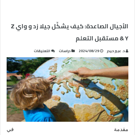
الأجيال الصاعدة: كيف يشكِّل جيلا زد و واي Z
& Y مستقبل التعلم
على
د. عبير حيدر
2024/08/29
دراسات
التعليقات
الأجيال
الصاعدة:
كيف
يشكِّل
جيلا
زد
و
واي
Z
&
Y
مقدمة في
مستقبل