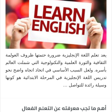
الإبداعية
في
مادة
اللغة
الإنجليزي
بطريقة
التعلم
القائم
على
المشاريع
يعد تعلم اللغة الإنجليزية ضرورة حتمتها ظروف العولمة
في
الثقافية والثورة العلمية والتكنولوجية التي شملت العالم
المرحلة
الابتدائي
بأسره. ولعل السبب الأساسي في اتخاذ اتجاه واضح نحو
مغلقة
تدريس اللغة الإنجليزية في المرحلة الابتدائية هو كونها
وسيلة رائدة للتواصل …
أهم ما تجب معرفته عن التعلم الفعال