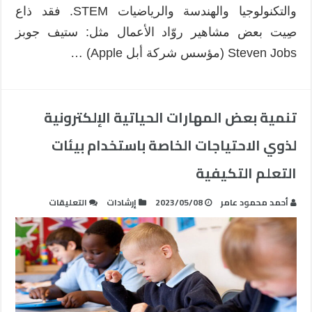
والتكنولوجيا والهندسة والرياضيات STEM. فقد ذاع
صِيت بعض مشاهير روّاد الأعمال مثل: ستيف جوبز
Steven Jobs (مؤسس شركة أبل Apple) …
تنمية بعض المهارات الحياتية الإلكترونية
لذوي الاحتياجات الخاصة باستخدام بيئات
التعلم التكيفية
على
أحمد محمود عامر
2023/05/08
إرشادات
التعليقات
تنمية
بعض
المهارات
الحياتية
الإلكترونية
لذوي