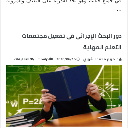
في جميع حياتنا، وهو تحدٍّ لقدرتنا على التكيف والمرونة
…
دور البحث الإجرائي في تفعيل مجتمعات
التعلم المهنية
على
د. مريم محمد الشهري
2020/06/15
دراسات
التعليقات
دور
البحث
الإجرائي
في
تفعيل
مجتمعات
التعلم
المهنية
مغلقة