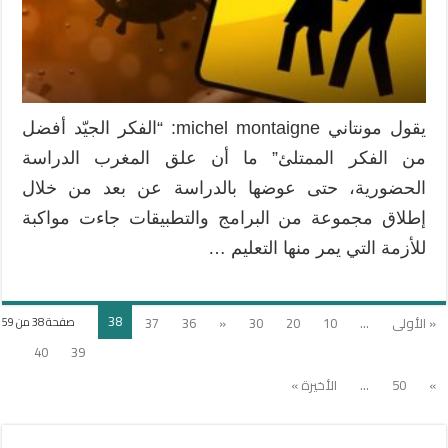
:
مضامين
أم
كفايات
؟
مغلقة
يقول مونتاني michel montaigne: “الفكر الجيّد أفضل
من الفكر الممتلئ” ما أن علق المغرب الدراسة
الحضورية، حتى عوضها بالدراسة عن بعد من خلال
إطلاق مجموعة من البرامج والتطبيقات جاءت مواكبة
للأزمة التي يمر منها التعليم …
38
« الأولى
...
10
20
30
«
36
37
صفحة 38 من 59
40
39
»
50
...
الأخيرة »