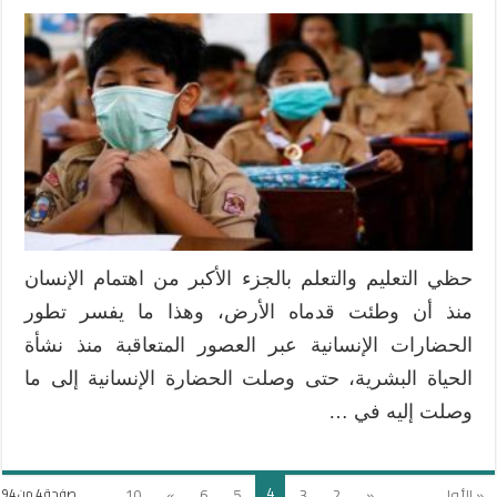
التعليم
عن
بعد
في
تدريس
الرياضيات
في
ظل
جائحة
كورونا،
مزاياه
حظي التعليم والتعلم بالجزء الأكبر من اهتمام الإنسان
ومعيقاته
منذ أن وطئت قدماه الأرض، وهذا ما يفسر تطور
مغلقة
الحضارات الإنسانية عبر العصور المتعاقبة منذ نشأة
الحياة البشرية، حتى وصلت الحضارة الإنسانية إلى ما
وصلت إليه في …
4
« الأولى
...
«
2
3
5
6
»
10
صفحة 4 من 94