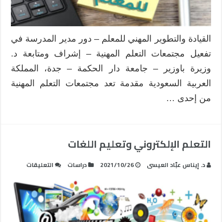
المدرسة
في
تفعيل
مجتمعات
القيادة والتطوير المهني للمعلم – دور مدير المدرسة في
التعلم
تفعيل مجتمعات التعلم المهنية – إشراف ومتابعة د.
المهنية
مغلقة
وزيرة باوزير – جامعة دار الحكمة – جدة، المملكة
العربية السعودية مقدمة تعد مجتمعات التعلم المهنية
من إحدى …
التعلم الإلكتروني وتعليم اللغات
على
د. إيناس عبّاد العيسى
2021/10/26
دراسات
التعليقات
التعلم
الإلكتروني
وتعليم
اللغات
مغلقة