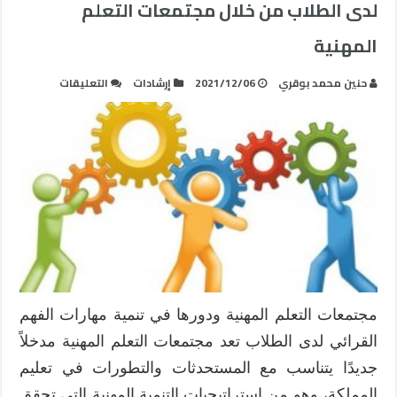
لدى الطلاب من خلال مجتمعات التعلم
المهنية
على
حنين محمد بوقري
2021/12/06
إرشادات
التعليقات
تصور
مقترح
لتطوير
مهارات
الفهم
القرائي
لدى
الطلاب
من
خلال
مجتمعات
مجتمعات التعلم المهنية ودورها في تنمية مهارات الفهم
التعلم
القرائي لدى الطلاب تعد مجتمعات التعلم المهنية مدخلاً
المهنية
مغلقة
جديدًا يتناسب مع المستحدثات والتطورات في تعليم
المملكة، وهو من استراتيجيات التنمية المهنية التي تحقق