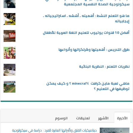
سيكولوجية الصحة النفسية المجتمعية
ما هو التعلم النشط : أهميته ـ أسُسُه ـ استراتيجياته ـ
إيجابياته
أفضل 10 قنوات يوتيوب لتعليم اللغة العربية للأطفال
طرق التدريس : أهميتها ومُرتكزاتها وأنواعها
نظريات التعلم : النظرية البنائية
ماهي لعبة ماين كرافت minecraft ؟ و كيف يمكن
توظيفها في التعليم ؟
الأخيرة
الأشهر
تعليقات
الوسوم
ديناميكيات القلق وتأثيراتها العابرة للفرد : دراسة في سيكولوجية