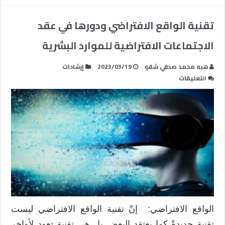
تقنية الواقع الافتراضي ودورها في عقد
الاجتماعات الافتراضية للموارد البشرية
ھبه محمد صدقي شقو
2023/03/19
إرشادات
على
التعليقات
تقنية
الواقع
الافتراضي
ودورها
في
عقد
الاجتماعات
الافتراضية
للموارد
البشرية
مغلقة
الواقع الافتراضي: إنّ تقنية الواقع الافتراضي ليست
تقنية جديدةً كما يعتقد البعض بل هي تقنية تعود لأواخر