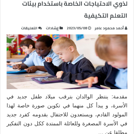
لذوي الاحتياجات الخاصة باستخدام بيئات
التعلم التكيفية
على
أحمد محمود عامر
2023/05/08
إرشادات
التعليقات
تنمية
بعض
المهارات
الحياتية
الإلكترونية
لذوي
الاحتياجات
الخاصة
باستخدام
بيئات
مقدمة: ينتظر الوالدان بترقب ميلاد طفل جديد في
التعلم
الأسرة، و يبدأ كل منهما في تكوين صورة خاصة لهذا
التكيفية
المولود القادم، ويستعدون للاحتفال بقدومه كفرد جديد
مغلقة
في الأسرة المصغرة وللعائلة الممتدة ككل دون التفكير
مطلقا عن …