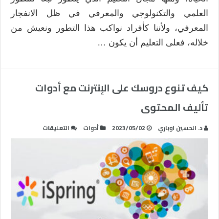
العلمي والتكنولوجي والمعرفي في ظل الانفجار
المعرفي، ولأننا كأفراد نواكب هذا التطور ونعيش من
خلاله، فعلى التعليم أن يكون …
كيف تنوع دروسك على الإنترنت مع أدوات
تأليف المحتوى
على
د. الحسين اوباري
2023/05/02
أدوات
التعليقات
كيف
تنوع
دروسك
على
الإنترنت
مع
أدوات
تأليف