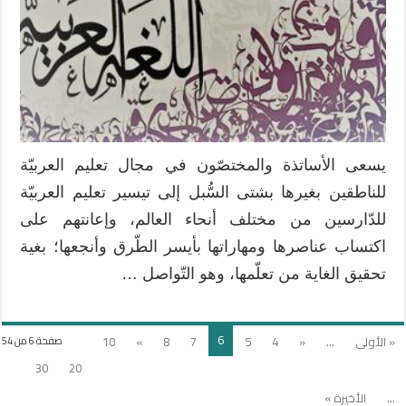
يسعى الأساتذة والمختصّون في مجال تعليم العربيّة
للناطقين بغيرها بشتى السُّبل إلى تيسير تعليم العربيّة
للدّارسين من مختلف أنحاء العالم، وإعانتهم على
اكتساب عناصرها ومهاراتها بأيسر الطّرق وأنجعها؛ بغية
تحقيق الغاية من تعلّمها، وهو التّواصل …
6
« الأولى
...
«
4
5
7
8
»
10
صفحة 6 من 54
30
20
...
الأخيرة »