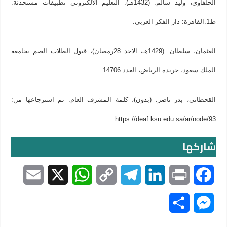
الحلفاوي، وليد سالم. (1432هـ). التعليم الالكتروني تطبيقات مستحدثة.
ط1.القاهرة: دار الفكر العربي.
العثمان، سلطان. (1429هـ، الاحد 28رمضان)، قبول الطلاب الصم بجامعة
الملك سعود، جريدة الرياض، العدد 14706.
القحطاني، بدر ناصر. (بدون)، كلمة المشرف العام. تم استرجاعها من:
https://deaf.ksu.edu.sa/ar/node/93
شاركها
E
X
W
C
T
L
P
F
m
h
o
e
i
r
a
S
M
a
a
p
l
n
i
c
h
e