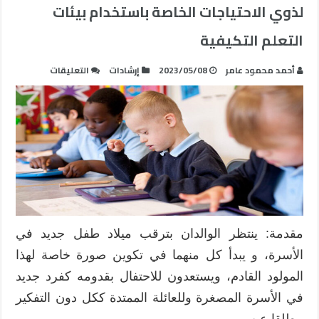
لذوي الاحتياجات الخاصة باستخدام بيئات
التعلم التكيفية
على
أحمد محمود عامر
2023/05/08
إرشادات
التعليقات
تنمية
بعض
المهارات
الحياتية
الإلكترونية
لذوي
الاحتياجات
الخاصة
باستخدام
بيئات
مقدمة: ينتظر الوالدان بترقب ميلاد طفل جديد في
التعلم
الأسرة، و يبدأ كل منهما في تكوين صورة خاصة لهذا
التكيفية
المولود القادم، ويستعدون للاحتفال بقدومه كفرد جديد
مغلقة
في الأسرة المصغرة وللعائلة الممتدة ككل دون التفكير
مطلقا عن …