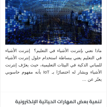
الصناعي
الرابعة
في
التعليم
الرقمي
ucation
4.0
مغلقة
ماذا نعني بإنترنت الأشياء في التعليم؟ إنترنت الأشياء
في التعليم يعني ببساطة استخدام حلول إنترنت الأشياء
للمباني الذكية في البيئات التعليمية، حيث يعرّف إنترنت
الأشياء ويشار له اختصارًا بـ IoT بأنه مفهوم حاسوبي
يعبّر عن …
تنمية بعض المهارات الحياتية الإلكترونية