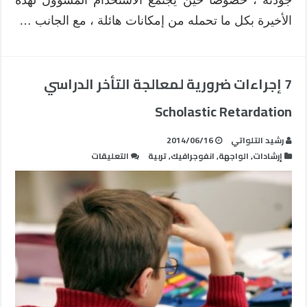
الأخيرة بكل ما تحمله من إمكانات هائلة ، مع الجانب …
7 إجراءات ضرورية لمعالجة التأخر الدراسي
Scholastic Retardation
رشيد التلواتي
2014/06/16
على
إرشادات
,
الواجهة
,
انفوجرافيك
,
تربية
التعليقات
7
إجراءات
ضرورية
لمعالجة
التأخر
الدراسي
Scholastic
Retardation
مغلقة