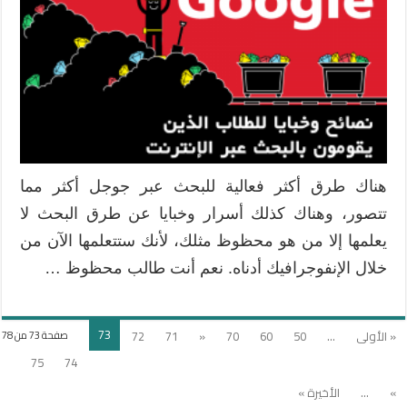
جوجل
مغلقة
هناك طرق أكثر فعالية للبحث عبر جوجل أكثر مما
تتصور، وهناك كذلك أسرار وخبايا عن طرق البحث لا
يعلمها إلا من هو محظوظ مثلك، لأنك ستتعلمها الآن من
خلال الإنفوجرافيك أدناه. نعم أنت طالب محظوظ …
73
« الأولى
...
50
60
70
«
71
72
صفحة 73 من 78
75
74
»
...
الأخيرة »