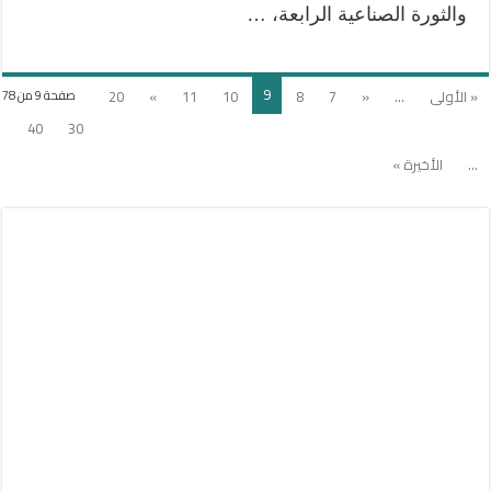
والثورة الصناعية الرابعة، …
9
« الأولى
...
«
7
8
10
11
»
20
صفحة 9 من 78
40
30
...
الأخيرة »