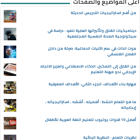
أعلى المواضيع والصفحات
من أهم استراتيجيات التدريس الحديثة
ديناميكيات القلق وتأثيراتها العابرة للفرد : دراسة في
سيكولوجية الصحة النفسية المجتمعية
موت الذات في عصر الآليات الدماغية: صرخة من داخل
الفصل الفلسفي
من القلق إلى التمكين: الذكاء الاصطناعي وتعزيز الاتجاه
الإيجابي نحو مهنة التعليم
مهارة بناء الأهداف، الجزء الثاني: الأهداف المعرفية
ما هو التعلم النشط : أهميته ـ أسُسُه ـ استراتيجياته ـ
إيجابياته
أفضل 10 قنوات يوتيوب لتعليم اللغة العربية للأطفال
نظريات التعلم : النظرية البنائية