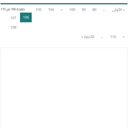
« الأولى
...
80
90
100
«
104
105
صفحة 106 من 115
106
107
108
»
110
...
الأخيرة »