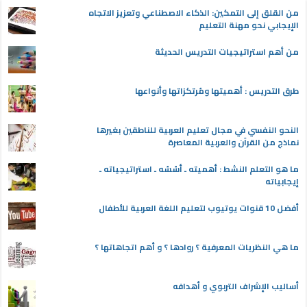
من القلق إلى التمكين: الذكاء الاصطناعي وتعزيز الاتجاه
الإيجابي نحو مهنة التعليم
من أهم استراتيجيات التدريس الحديثة
طرق التدريس : أهميتها ومُرتكزاتها وأنواعها
النحو النفسي في مجال تعليم العربية للناطقين بغيرها
نماذج من القرآن والعربية المعاصرة
ما هو التعلم النشط : أهميته ـ أسُسُه ـ استراتيجياته ـ
إيجابياته
أفضل 10 قنوات يوتيوب لتعليم اللغة العربية للأطفال
ما هي النظريات المعرفية ؟ روادها ؟ و أهم اتجاهاتها ؟
أساليب الإشراف التربوي و أهدافه