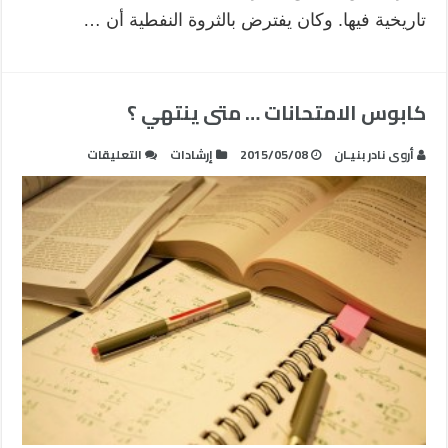
تاريخية فيها. وكان يفترض بالثروة النفطية أن …
كابوس الامتحانات … متى ينتهي ؟
على
أروى نادر بنيـان
2015/05/08
إرشادات
التعليقات
كابوس
الامتحانات
…
متى
ينتهي
؟
مغلقة