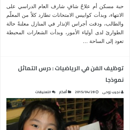
حبة مسكن أم علاجٌ شافٍ شارف العام الدراسي على
الانتهاء، وبدأت كوابيس الامتحانات تطارد كلاً من المعلّم
والطالب، ودقت أجراس الإنذار في المنازل معلنةً حالة
الطوارئ لدى أولياء الأمور، وبدأت الشعارات المحبطة
تعود إلى الساحة …
توظيف الفن في الرياضيات : درس التماثل
نموذجا
على
نجيب زوحى
2015/04/28
أفكار
التعليقات
توظيف
الفن
في
الرياضيات
: