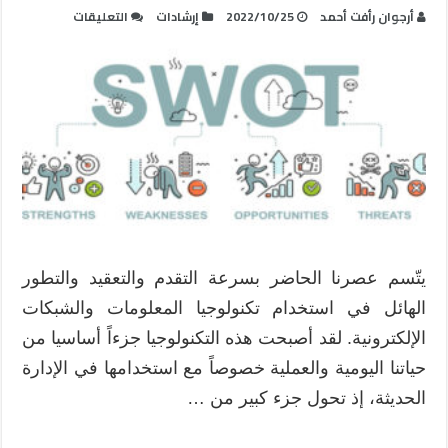
على
أرجوان رأفت أحمد
2022/10/25
إرشادات
التعليقات
مزايا
وعيوب
الذكاء
الاصطناعي
في
المقابلات
الشخصية
لاختيار
القوى
العاملة
بالاستعانة
يتّسم عصرنا الحاضر بسرعة التقدم والتعقيد والتطور
بتحليل
الهائل في استخدام تكنولوجيا المعلومات والشبكات
SWOT
مغلقة
الإلكترونية. لقد أصبحت هذه التكنولوجيا جزءاً أساسيا من
حياتنا اليومية والعملية خصوصاً مع استخدامها في الإدارة
الحديثة، إذ تحول جزء كبير من …