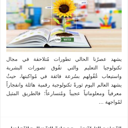
يشهد عصرُنا الحالي تطورات مُتلاحقة في مجال
تكنولوجيا التعليم والتي تفُوق تصورات البشرية
واستيعاب عُقُولهم بسُرعة فائقة في مُواكبتها، حيثُ
يشهد العالم اليوم ثورةً تكنولوجية رقمية هائلة وانفجاراً
معرفياً ومعلوماتياً عجيباً ومُتسارعاً؛ فالطريق المثيل
لمُواجهة …