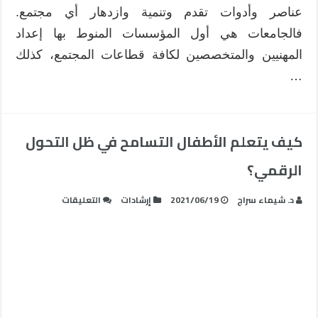
عناصر وأدوات تقدم وتنمية وازدهار أي مجتمع.
فالجامعات هي أول المؤسسات المنوط بها إعداد
المهنيين والمتخصصين لكافة قطاعات المجتمع، كذلك
…
كيف يتعلم الأطفال التسامح في ظل التحول
الرقمي؟
على
د. شيماء سراج
2021/06/19
إرشادات
التعليقات
كيف
يتعلم
الأطفال
التسامح
في
ظل
التحول