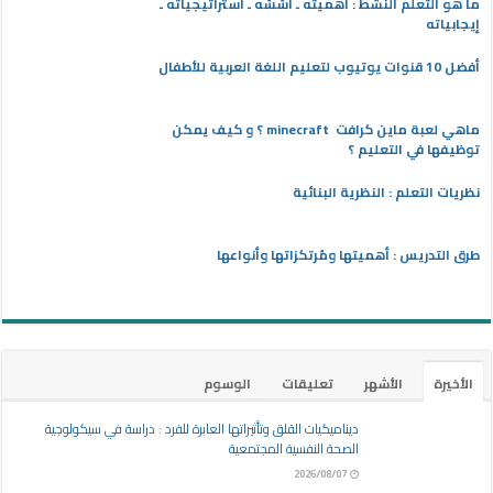
ما هو التعلم النشط : أهميته ـ أسُسُه ـ استراتيجياته ـ
إيجابياته
أفضل 10 قنوات يوتيوب لتعليم اللغة العربية للأطفال
ماهي لعبة ماين كرافت minecraft ؟ و كيف يمكن
توظيفها في التعليم ؟
نظريات التعلم : النظرية البنائية
طرق التدريس : أهميتها ومُرتكزاتها وأنواعها
الأخيرة
الأشهر
تعليقات
الوسوم
ديناميكيات القلق وتأثيراتها العابرة للفرد : دراسة في سيكولوجية
الصحة النفسية المجتمعية
2026/08/07