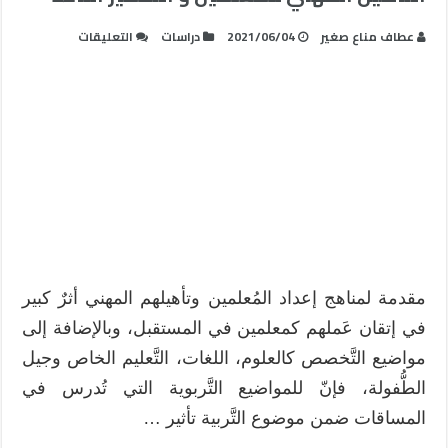
على
عطاف مناع صغير
2021/06/04
دراسات
التعليقات
التأهيل
المهني
للمعلمين
و
التفكير
الناقد
مغلقة
مقدمة لمناهج إعداد المُعلمين وتأهيلهم المهني أثرٌ كبير
في إتقان عَملهم كمعلمين في المستقبل، وبالإضافة إلى
مواضيع التَّخصص كالعلوم، اللغات، التَّعليم الخاص وجيل
الطُّفولة، فإنّ للمواضيع التَّربوية التي تُدرس في
المساقات ضمن موضوع التَّربية تأثير …