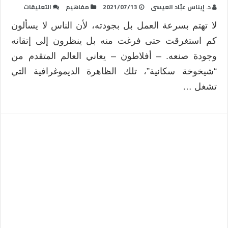
على
د. إيناس عبّاد العيسى
2021/07/13
مفاهيم
التعليقات
مفهوم
لا تهتم بسرعة العمل بل بجودته، لأن الناس لا يسألون
إدارة
كم استغرقت حتى فرغت منه بل ينظرون إلى إتقانه
الجودة
الشاملة
وجودة صنعه. – أفلاطون – يعاني العالم المتقدم من
مغلقة
“شيخوخة سكانية”، تلك الظاهرة الديموغرافية التي
تشغل …