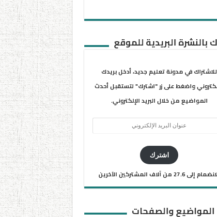
 بالنشرة البريدية للموقع
للاشتراك في مدونة تعليم جديد، أدخل بريدك
لكتروني واضغط على زر "اشترك" لتستقبل أحدث
المواضيع من خلال البريد الإلكتروني.
ان
يد
كتروني
اشترك
ضمام إلى 27.6 من آلاف المشتركين الآخرين
 المواضيع والصفحات