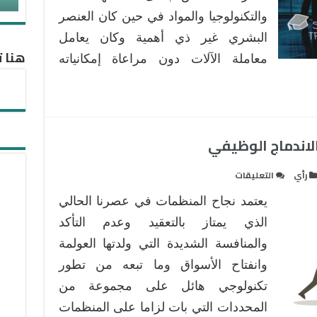
في
والتكنولوجيا والمواد في حين كان العنصر
تحقيق
البشري غير ذي أهمية وكان يعامل
الميزة
هنا ت
التنافسية
معاملة الآلات دون مراعاة إمكانياته
مغلقة
الاندماج الوظيفي
على
رأي
التعليقات
تأثير
يعتمد نجاح المنظمات في عصرنا الحالي
الثقافة
التنظيمية
الذي يمتاز بالتعقيد وعدم التأكد
على
والمنافسة الشديدة التي ولدتها العولمة
الاندماج
وانفتاح الأسواق وما تبعه من تطور
الوظيفي
تكنولوجي هائل على مجموعة من
مغلقة
المحددات التي بات لزاما على المنظمات