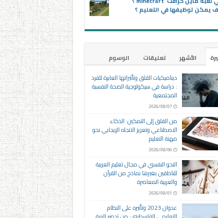
ماهي لعبة ماين كرافت minecraft ؟
 يمكن توظيفها في التعليم ؟
يرة
الأشهر
تعليقات
الوسوم
ديناميكيات القلق وتأثيراتها العابرة للفرد
: دراسة في سيكولوجية الصحة النفسية
المجتمعية
2026/08/07
من القلق إلى التمكين: الذكاء
الاصطناعي وتعزيز الاتجاه الإيجابي نحو
مهنة التعليم
2026/08/06
النحو النفسي في مجال تعليم العربية
للناطقين بغيرها نماذج من القرآن
والعربية المعاصرة
2026/08/01
عدوان 2023 وتأثيره على النظام
التعليمي الفلسطيني: من تدمير البنية