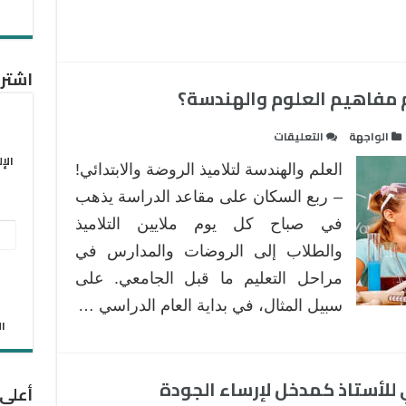
اشترك
 مفاهيم العلوم والهندسة؟
على
الواجهة
التعليقات
هل
الإ
العلم والهندسة لتلاميذ الروضة والابتدائي!
الأطفال
قادرون
– ربع السكان على مقاعد الدراسة يذهب
على
في صباح كل يوم ملايين التلاميذ
عنو
تعلم
والطلاب إلى الروضات والمدارس في
البر
مفاهيم
مراحل التعليم ما قبل الجامعي. على
العلوم
الإل
والهندسة؟
سبيل المثال، في بداية العام الدراسي …
مغلقة
الان
 للأستاذ كمدخل لإرساء الجودة
أعلى