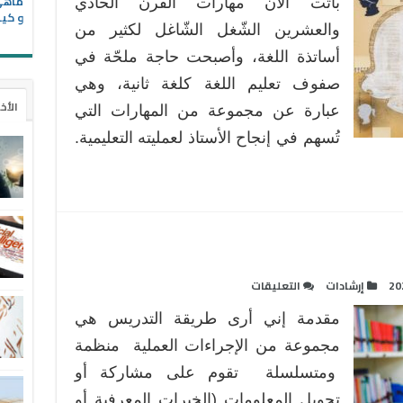
باتت الآن مهارات القرن الحادي
القرن
و كيف
الحادي
والعشرين الشّغل الشّاغل لكثير من
والعشرين
أساتذة اللغة، وأصبحت حاجة ملحّة في
في
صفوف تعليم اللغة كلغة ثانية، وهي
صفوف
الأخ
عبارة عن مجموعة من المهارات التي
اللغة
الثانية
تُسهم في إنجاح الأستاذ لعمليته التعليمية.
مغلقة
على
20
إرشادات
التعليقات
أسس
مقدمة إني أرى طريقة التدريس هي
اختيار
طريقة
مجموعة من الإجراءات العملية منظمة
التدريس
ومتسلسلة تقوم على مشاركة أو
مغلقة
تحويل المعلومات (الخبرات المعرفية أو