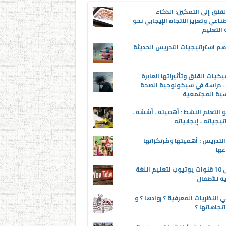
قلق إلى التمكين: الذكاء
ناعي وتعزيز الاتجاه الإيجابي نحو
التعليم
م استراتيجيات التدريس الحديثة
يكيات القلق وتأثيراتها العابرة
 : دراسة في سيكولوجية الصحة
سية المجتمعية
 التعلم النشط : أهميته ـ أسُسُه ـ
تيجياته ـ إيجابياته
لتدريس : أهميتها ومُرتكزاتها
عها
أفضل 10 قنوات يوتيوب لتعليم اللغة
ية للأطفال
 النظريات المعرفية ؟ روادها ؟ و
تجاهاتها ؟