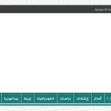
سة الخصوصية
أفكار
إرشادات
دراسات
انفوجرافيك
تربية
بيداغوجيا