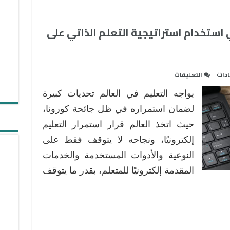
استخدام استراتيجية التعلم الذاتي على
على
ادات
التعليقات
التطوير
يواجه التعليم في العالم تحديات كبيرة
المهني
للمعلمين
لضمان استمراره في ظل جائحة كورونا،
في
حيث اتخذ العالم قرار استمرار التعليم
استخدام
إلكترونيًا، ونجاحه لا يتوقف فقط على
استراتيجية
النوعية والأدوات المستخدمة والخدمات
التعلم
الذاتي
المقدمة إلكترونيًا للمتعلم، بقدر ما يتوقف
على
منصات
التعليم
الإلكتروني
مغلقة