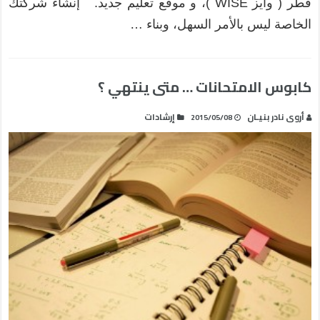
قطر ( وايز WISE )، و موقع تعليم جديد. إنشاء شركتك
الخاصة ليس بالأمر السهل، وبناء …
كابوس الامتحانات … متى ينتهي ؟
أروى نادر بنيـان
إرشادات
2015/05/08