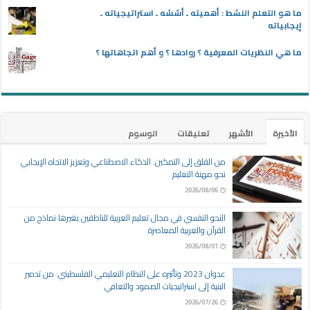
ما هو التعلم النشط : أهميته ـ أسُسُه ـ استراتيجياته ـ
إيجابياته
ما هي النظريات المعرفية ؟ روادها ؟ و أهم اتجاهاتها ؟
الأخيرة
الأشهر
تعليقات
الوسوم
من القلق إلى التمكين: الذكاء الاصطناعي وتعزيز الاتجاه الإيجابي
نحو مهنة التعليم
2026/08/06
النحو النفسي في مجال تعليم العربية للناطقين بغيرها نماذج من
القرآن والعربية المعاصرة
2026/08/01
عدوان 2023 وتأثيره على النظام التعليمي الفلسطيني: من تدمير
البنية إلى استراتيجيات الصمود والتعافي
2026/07/26