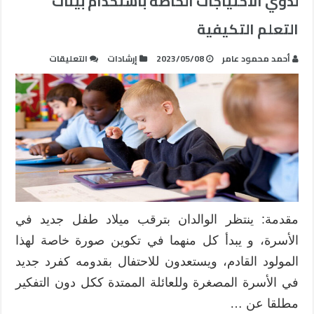
لذوي الاحتياجات الخاصة باستخدام بيئات
التعلم التكيفية
على
أحمد محمود عامر
2023/05/08
إرشادات
التعليقات
تنمية
بعض
المهارات
الحياتية
الإلكترونية
لذوي
الاحتياجات
الخاصة
باستخدام
بيئات
مقدمة: ينتظر الوالدان بترقب ميلاد طفل جديد في
التعلم
الأسرة، و يبدأ كل منهما في تكوين صورة خاصة لهذا
التكيفية
المولود القادم، ويستعدون للاحتفال بقدومه كفرد جديد
مغلقة
في الأسرة المصغرة وللعائلة الممتدة ككل دون التفكير
مطلقا عن …