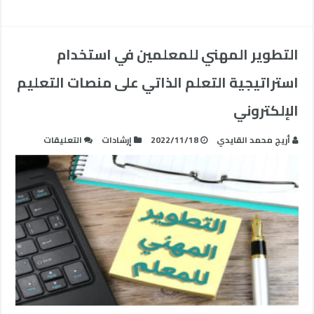
التطوير المهني للمعلمين في استخدام
استراتيجية التعلم الذاتي على منصات التعليم
الإلكتروني
على
أريج محمد القايدي
2022/11/18
إرشادات
التعليقات
التطوير
المهني
للمعلمين
في
استخدام
استراتيجية
التعلم
الذاتي
على
منصات