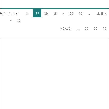
30
« الأولى
...
10
20
«
28
29
31
صفحة 30 من 63
»
32
40
50
60
...
الأخيرة »