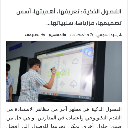
الفصول الذكية : تعريفها، أهميتها، أسس
تصميمها، مزاياها، سلبياتها…
على
رشيد التلواتي
2020/02/19
مفاهيم
التعليقات
الفصول
الذكية
:
تعريفها،
أهميتها،
أسس
تصميمها،
مزاياها،
سلبياتها…
مغلقة
الفصول الذكية هي مظهر آخر من مظاهر الاستفادة من
التقدم التكنولوجي واعتماده في المدارس، و هي حل من
ضمن حلول أخرى يمكن تجريبها للوصول إلى أفضل