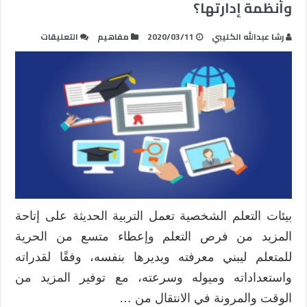
وأنظمة إدارتها؟
على
رشا عبدالله الكليبي
2020/03/11
مفاهيم
التعليقات
ما
هي
بيئات
التعلم
الشخصية
،
أدواتها
،
وأنظمة
إدارتها؟
مغلقة
بيئات التعلم الشخصية تعمل التربية الحديثة على إتاحة
المزيد من فرص التعلم وإعطاء متسع من الحرية
للمتعلم ليبني معرفته ويديرها بنفسه، وفقًا لقدراته
واستعداداته وميوله وسرعته، مع توفير المزيد من
الوقت والمرونة في الانتقال من …