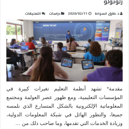
زلوتولو
على
د. طارق السواط
2020/02/11
دراسات
التعليقات
خطة
دمج
المدرسة
الإلكترونية
في
التعليم
السعودي
العام
باستخدام
نموذج
هافلوك
مقدمة* تشهد أنظمة التعليم تغيرات كبيرة في
و
المؤسسات التعليمية، ومع ظهور عصر العولمة ومجتمع
زلوتولو
مغلقة
المعلوماتية الإلكترونية بالشكل المتسارع الذي نلمسه
جميعا، والتطور الهائل في شبكة المعلومات الدولية،
وزيادة الخدمات التي تقدمها، وما صاحب ذلك من …