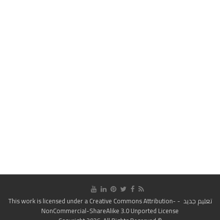
تعليم جديد
- This work is licensed under a
Creative Commons Attribution-
NonCommercial-ShareAlike 3.0 Unported License