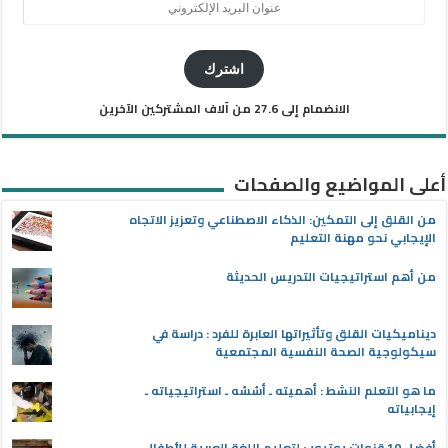
عنوان
البريد
الإلكتروني
اشترك
الانضمام إلى 27.6 من آلاف المشتركين الآخرين
أعلى المواضيع والصفحات
من القلق إلى التمكين: الذكاء الاصطناعي وتعزيز الاتجاه
الإيجابي نحو مهنة التعليم
من أهم استراتيجيات التدريس الحديثة
ديناميكيات القلق وتأثيراتها العابرة للفرد : دراسة في
سيكولوجية الصحة النفسية المجتمعية
ما هو التعلم النشط : أهميته ـ أسُسُه ـ استراتيجياته ـ
إيجابياته
أفضل 10 قنوات يوتيوب لتعليم اللغة العربية للأطفال