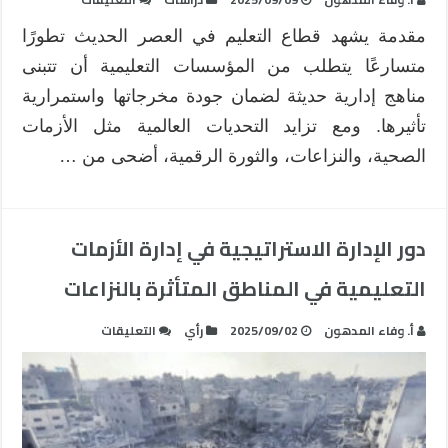
إدارة
مقدمة يشهد قطاع التعليم في العصر الحديث تطورًا
الجودة
الشاملة
متسارعًا يتطلب من المؤسسات التعليمية أن تتبنى
في
مناهج إدارية حديثة لضمان جودة مخرجاتها واستمرارية
التعليم:
تأثيرها. ومع تزايد التحديات العالمية مثل الأزمات
نحو
الصحية، والنزاعات، والثورة الرقمية، أضحى من …
تطوير
استراتيجي
مستدام
لمؤسسات
دور الإدارة الاستراتيجية في إدارة الأزمات
التعليم
مغلقة
التعليمية في المناطق المتأثرة بالنزاعات
على
أ. وفاء المدهون
2025/09/02
رأي
التعليقات
دور
الإدارة
الاستراتيجية
في
إدارة