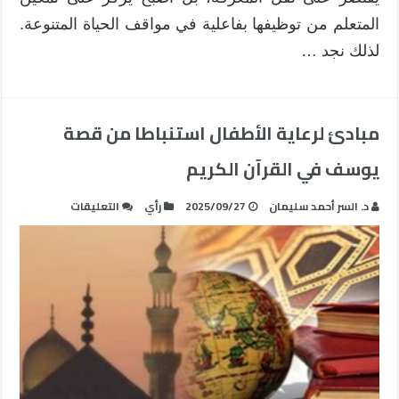
المتعلم من توظيفها بفاعلية في مواقف الحياة المتنوعة.
لذلك نجد …
مبادئ لرعاية الأطفال استنباطا من قصة
يوسف في القرآن الكريم
على
د. السر أحمد سليمان
2025/09/27
رأي
التعليقات
مبادئ
لرعاية
الأطفال
استنباطا
من
قصة
يوسف
في
القرآن