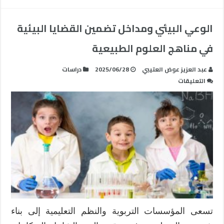
الوعي البيئي ومداخل تضمين القضايا البيئية
في مناهج العلوم الطبيعية
عبد العزيز عوض العتيبي
2025/06/28
دراسات
على
التعليقات
الوعي
البيئي
ومداخل
تضمين
القضايا
البيئية
في
مناهج
العلوم
الطبيعية
مغلقة
تسعى المؤسسات التربوية والنظم التعليمية إلى بناء