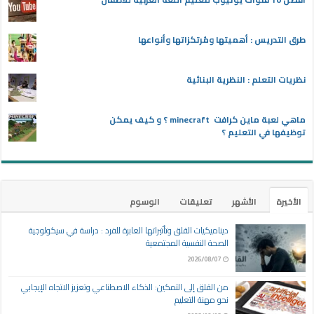
طرق التدريس : أهميتها ومُرتكزاتها وأنواعها
نظريات التعلم : النظرية البنائية
ماهي لعبة ماين كرافت minecraft ؟ و كيف يمكن
توظيفها في التعليم ؟
الأخيرة
الأشهر
تعليقات
الوسوم
ديناميكيات القلق وتأثيراتها العابرة للفرد : دراسة في سيكولوجية
الصحة النفسية المجتمعية
2026/08/07
من القلق إلى التمكين: الذكاء الاصطناعي وتعزيز الاتجاه الإيجابي
نحو مهنة التعليم