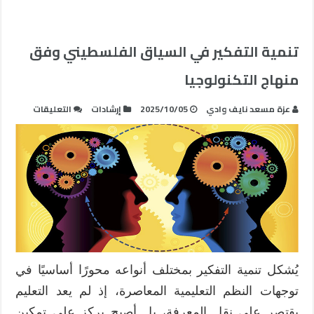
تنمية التفكير في السياق الفلسطيني وفق
منهاج التكنولوجيا
على
عزة مسعد نايف وادي
2025/10/05
إرشادات
التعليقات
تنمية
التفكير
في
السياق
الفلسطي
وفق
منهاج
التكنولو
مغلقة
يُشكل تنمية التفكير بمختلف أنواعه محورًا أساسيًا في
توجهات النظم التعليمية المعاصرة، إذ لم يعد التعليم
يقتصر على نقل المعرفة، بل أصبح يركز على تمكين