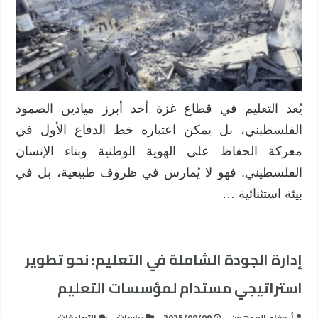
التعليم
في
مدارس
غزة
بين
التحدي
والإبداع
يُعد التعليم في قطاع غزة أحد أبرز ميادين الصمود
مغلقة
الفلسطيني، بل يمكن اعتباره خط الدفاع الأول في
معركة الحفاظ على الهوية الوطنية وبناء الإنسان
الفلسطيني. فهو لا يُمارس في ظروف طبيعية، بل في
بيئة استثنائية …
إدارة الجودة الشاملة في التعليم: نحو تطوير
استراتيجي مستدام لمؤسسات التعليم
على
أ. وفاء المدهون
2025/09/09
دراسات
التعليقات