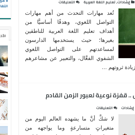
8 مو
على
إرشادات
,
تعليم اللغة العربية
التعليقات
Communicative
التفا
نموذج
Method
تُعد مهارات التحدث من أهم مهارات
تدريسي
مغلقة
قائم
التواصل اللغوي، وهدفًا أساسيًّا من
على
أهداف تعليم اللغة العربية للناطقين
الأخ
إستراتيجية
بغيرها؛ حيث يستخدمها الدارسون
الصف
لمساعدتهم على التواصل اللغوي
المقلوب
لتنميـة
الشفوي الفعَّال، والتعبير عن مشاعرهم
مهارات
زيادة ثروتهم …
التحدث
لدى
دارسي
اللغة
. قفزة نوعية لعبور الزمن القادم
العربية
الناطقين
على
إرشادات
التعليقات
بغيرها
تأهيل
لا شكَّ أنَّ ما يشهده العالم اليوم من
مغلقة
وإعداد
قادة
متغيراتٍ متسارعةٍ وما يواجهه من