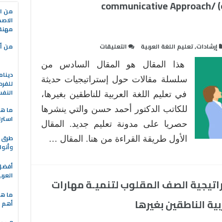
التواصلي (الطريقة التواصلية) communicative Approach/
من ال
الاصط
مهنة 
على
إرشادات
,
تعليم اللغة العربية
التعليقات
من أه
إستراتيجيات
هذا المقال هو المقال السادس من
حديثة
دينام
في
سلسلة مقالات حول إستراتيجيات حديثة
للفرد
تعليم
النف
في تعليم اللغة العربية للناطقين بغيرها،
اللغة
للكاتب الدكتور أحمد حسن والتي ينشرها
ما هو
العربية
استرا
حصريا على مدونة تعليم جديد. المقال
للناطقين
بغيرها
طرق ا
الأول طريقة القراءة من هنا. المقال …
وأنوا
:
المدخل
التواصلي
العرب
اتيجية الصف المقلوب لتنميـة مهارات
(الطريقة
التواصلية)
ما هي
ية الناطقين بغيرها
أهم ا
communicative
Approach/