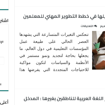
يلها في خطط التطوير المهني للمعلمين
اشترك
على
يم
التعليقات
الحلقات
تنعكس التغيرات المتسارعة التي يشهدها
النقاشية
الإ
وآلية
العصر الحالي على طبيعة عمل
تفعيلها
المؤسسات التعليمية في دول العالم، ما
في
يجعلها بحاجة لتجديد ونمو مستمر في
خطط
عنو
الأنظمة والسياسات لتكون مواكبة
التطوير
البر
المهني
للاحتياجات المتجددة التي يفرضها هذا
للمعلمين
الإل
مغلقة
الان
للغة العربية للناطقين بغيرها : المدخل
أعلى