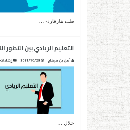
طب هارفارد- …
التعليم الريادي بين التطور ا
أمل بن مرضاح
2021/10/29
إرشادات
خلال …