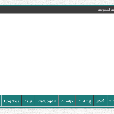
سة الخصوصية
أفكار
إرشادات
دراسات
انفوجرافيك
تربية
بيداغوجيا