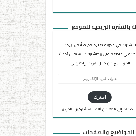
 بالنشرة البريدية للموقع
للاشتراك في مدونة تعليم جديد، أدخل بريدك
لكتروني واضغط على زر "اشترك" لتستقبل أحدث
المواضيع من خلال البريد الإلكتروني.
ان
يد
كتروني
اشترك
ضمام إلى 27.6 من آلاف المشتركين الآخرين
 المواضيع والصفحات