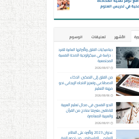
اقع توفر تقنية المحاكاة
علية في تدريس العلوم
يرة
الأشهر
تعليقات
الوسوم
ديناميكيات القلق وتأثيراتها العابرة للفرد
: دراسة في سيكولوجية الصحة النفسية
المجتمعية
2026/08/07
من القلق إلى التمكين: الذكاء
الاصطناعي وتعزيز الاتجاه الإيجابي نحو
مهنة التعليم
2026/08/06
النحو النفسي في مجال تعليم العربية
للناطقين بغيرها نماذج من القرآن
والعربية المعاصرة
2026/08/01
عدوان 2023 وتأثيره على النظام
التعليمي الفلسطيني: من تدمير البنية