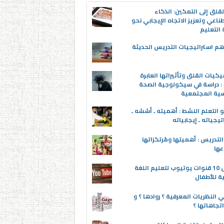
قلق إلى التمكين: الذكاء
ناعي وتعزيز الاتجاه الإيجابي نحو
التعليم
م استراتيجيات التدريس الحديثة
يكيات القلق وتأثيراتها العابرة
 : دراسة في سيكولوجية الصحة
سية المجتمعية
 التعلم النشط : أهميته ـ أسُسُه ـ
تيجياته ـ إيجابياته
لتدريس : أهميتها ومُرتكزاتها
عها
أفضل 10 قنوات يوتيوب لتعليم اللغة
ية للأطفال
 النظريات المعرفية ؟ روادها ؟ و
تجاهاتها ؟