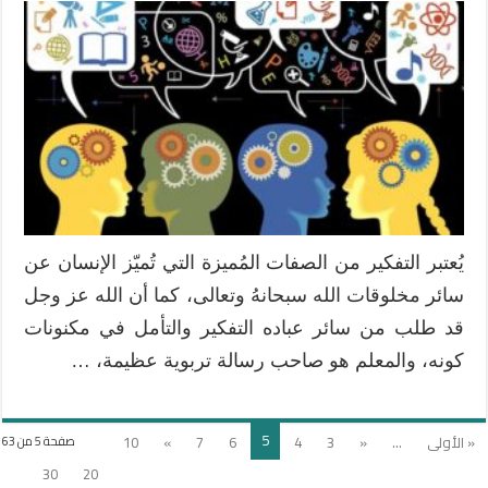
التفكير
التأملي
ودوره
في
التطوير
المهني
للمعلم
مغلقة
يُعتبر التفكير من الصفات المُميزة التي تُميّز الإنسان عن
سائر مخلوقات الله سبحانهُ وتعالى، كما أن الله عز وجل
قد طلب من سائر عباده التفكير والتأمل في مكنونات
كونه، والمعلم هو صاحب رسالة تربوية عظيمة، …
5
« الأولى
...
«
3
4
6
7
»
10
صفحة 5 من 63
30
20