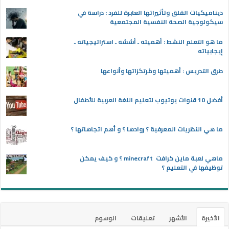
ديناميكيات القلق وتأثيراتها العابرة للفرد : دراسة في
سيكولوجية الصحة النفسية المجتمعية
ما هو التعلم النشط : أهميته ـ أسُسُه ـ استراتيجياته ـ
إيجابياته
طرق التدريس : أهميتها ومُرتكزاتها وأنواعها
أفضل 10 قنوات يوتيوب لتعليم اللغة العربية للأطفال
ما هي النظريات المعرفية ؟ روادها ؟ و أهم اتجاهاتها ؟
ماهي لعبة ماين كرافت minecraft ؟ و كيف يمكن
توظيفها في التعليم ؟
الأخيرة
الأشهر
تعليقات
الوسوم