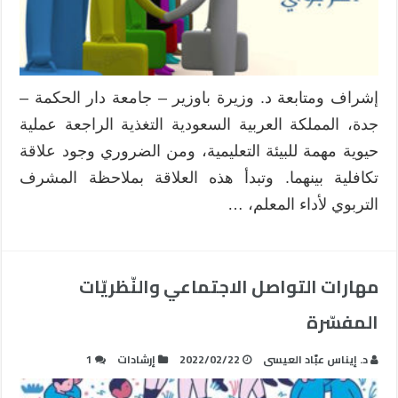
على
تنمية
مهارات
المعلم
في
إشراف ومتابعة د. وزيرة باوزير – جامعة دار الحكمة –
الصف
جدة، المملكة العربية السعودية التغذية الراجعة عملية
مغلقة
حيوية مهمة للبيئة التعليمية، ومن الضروري وجود علاقة
تكافلية بينهما. وتبدأ هذه العلاقة بملاحظة المشرف
التربوي لأداء المعلم، …
مهارات التواصل الاجتماعي والنّظريّات
المفسّرة
د. إيناس عبّاد العيسى
2022/02/22
إرشادات
1