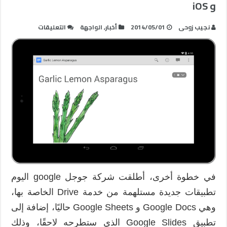
و iOS
على
نجيب زوحى
2014/05/01
أخبار
,
الواجهة
التعليقات
جوجل
:
إطلاق
تطبيقي
Docs
و
Sheets
لأندرويد
و
iOS
مغلقة
في خطوة أخرى، أطلقت شركة جوجل google اليوم
تطبيقات جديدة مستلهمة من خدمة Drive الخاصة بها،
وهي Google Docs و Google Sheets حاليًا، إضافة إلى
تطبيق Google Slides الذي ستطرحه لاحقًا، وذلك