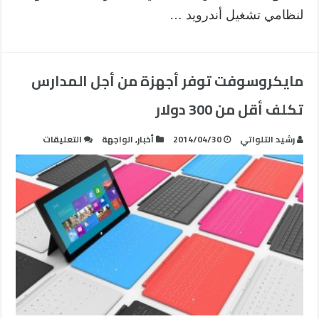
لنظامي تشغيل أندرويد …
مايكروسوفت توفر أجهزة من أجل المدارس
تكلف أقل من 300 دولار
على
رشيد التلواتي
2014/04/30
أخبار
,
الواجهة
التعليقات
مايكروسو
توفر
أجهزة
من
أجل
المدارس
تكلف
أقل
من
300
دولار