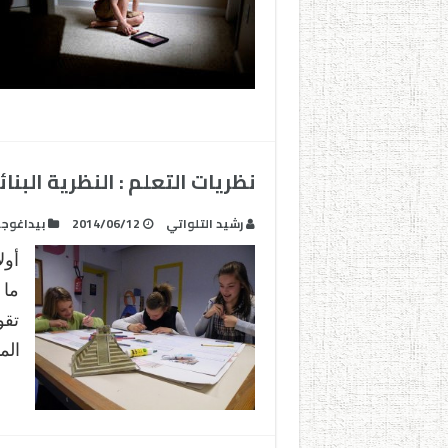
نظريات التعلم : النظرية البنائ
رشيد التلواتي
2014/06/12
بيداغوجي
أول
ما 
تقو
الم