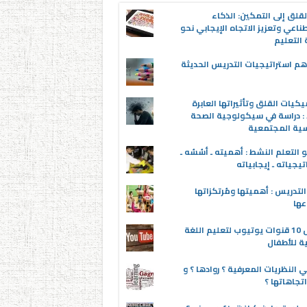
قلق إلى التمكين: الذكاء
ناعي وتعزيز الاتجاه الإيجابي نحو
التعليم
م استراتيجيات التدريس الحديثة
يكيات القلق وتأثيراتها العابرة
 : دراسة في سيكولوجية الصحة
سية المجتمعية
 التعلم النشط : أهميته ـ أسُسُه ـ
تيجياته ـ إيجابياته
لتدريس : أهميتها ومُرتكزاتها
عها
أفضل 10 قنوات يوتيوب لتعليم اللغة
ية للأطفال
 النظريات المعرفية ؟ روادها ؟ و
تجاهاتها ؟