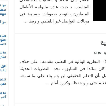
من ال
المناسب ، حيث عادة مايواجه الأطفال
الاصط
مهنة 
المصابون بالتوحد صعوبات جسيمة في
مجالات التواصل غير اللفظي و ربط …
من أه
دينام
للفرد
ية
النف
ما هو
ا
49
استرا
ا – النظرية البنائية في التعلم، مقدمة : على خلاف
طرق ا
كان سائدا في السابق ، نجد النظريات الحديثة
وأنوا
ل بأن التعلم الحقيقي لن يتم بناء على ما سمعه
تعلم حتى ولو حفظه وكرره أمام …
العرب
ما هي
أهم ا