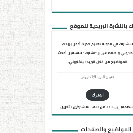
 بالنشرة البريدية للموقع
للاشتراك في مدونة تعليم جديد، أدخل بريدك
لكتروني واضغط على زر "اشترك" لتستقبل أحدث
المواضيع من خلال البريد الإلكتروني.
ان
يد
كتروني
اشترك
ضمام إلى 27.6 من آلاف المشتركين الآخرين
 المواضيع والصفحات