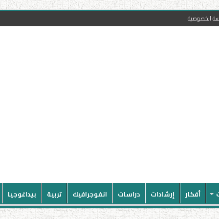
سة الخصوصية
أفكار
إرشادات
دراسات
انفوجرافيك
تربية
بيداغوجيا