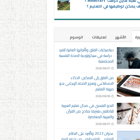
ماهي لعبة ماين كرافت minecraft ؟
 يمكن توظيفها في التعليم ؟
يرة
الأشهر
تعليقات
الوسوم
ديناميكيات القلق وتأثيراتها العابرة للفرد
: دراسة في سيكولوجية الصحة النفسية
المجتمعية
2026/08/07
من القلق إلى التمكين: الذكاء
الاصطناعي وتعزيز الاتجاه الإيجابي نحو
مهنة التعليم
2026/08/06
النحو النفسي في مجال تعليم العربية
للناطقين بغيرها نماذج من القرآن
والعربية المعاصرة
2026/08/01
عدوان 2023 وتأثيره على النظام
التعليمي الفلسطيني: من تدمير البنية