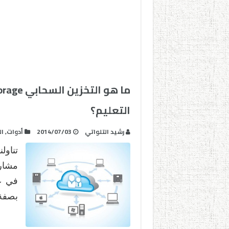
التعليم؟
رشيد التلواتي
2014/07/03
أدوات
,
ال
تناول
مشارك
في عل
بصفة