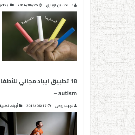
د. الحسين اوباري
2014/06/25
بيداغو
18 تطبيق آيباد مجاني للأطف
autism –
نجيب زوحى
2014/06/17
أيباد
,
تطبيق