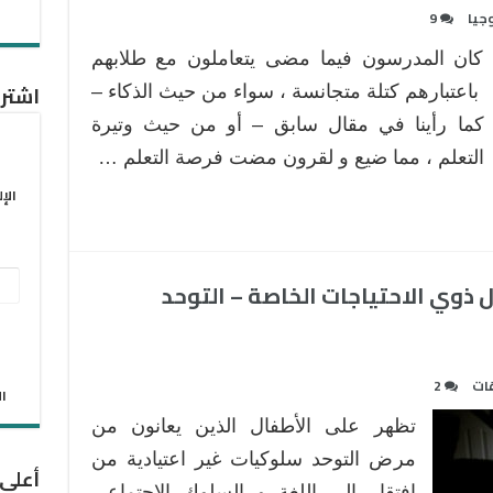
جيا
9
كان المدرسون فيما مضى يتعاملون مع طلابهم
اشترك
باعتبارهم كتلة متجانسة ، سواء من حيث الذكاء –
كما رأينا في مقال سابق – أو من حيث وتيرة
التعلم ، مما ضيع و لقرون مضت فرصة التعلم …
الإ
عنو
ال ذوي الاحتياجات الخاصة – التوحد
البر
الإل
ات
2
الان
تظهر على الأطفال الذين يعانون من
مرض التوحد سلوكيات غير اعتيادية من
أعلى
افتقار إلى اللغة و السلوك الاجتماعي