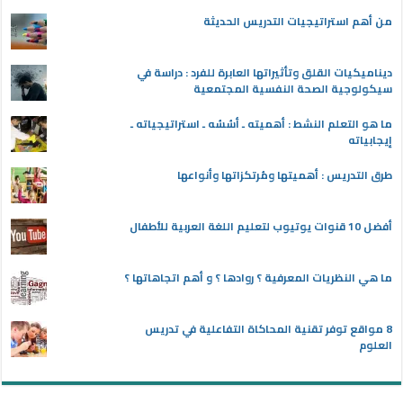
من أهم استراتيجيات التدريس الحديثة
ديناميكيات القلق وتأثيراتها العابرة للفرد : دراسة في
سيكولوجية الصحة النفسية المجتمعية
ما هو التعلم النشط : أهميته ـ أسُسُه ـ استراتيجياته ـ
إيجابياته
طرق التدريس : أهميتها ومُرتكزاتها وأنواعها
أفضل 10 قنوات يوتيوب لتعليم اللغة العربية للأطفال
ما هي النظريات المعرفية ؟ روادها ؟ و أهم اتجاهاتها ؟
8 مواقع توفر تقنية المحاكاة التفاعلية في تدريس
العلوم