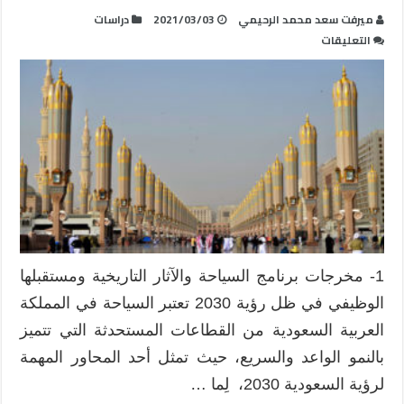
ميرفت سعد محمد الرحيمي
2021/03/03
دراسات
على
التعليقات
تطوير
المخرجات
التعلمية
لبرنامج
السياحة
والآثار
التاريخية
في
التعليم
العالي
تلبيةً
1- مخرجات برنامج السياحة والآثار التاريخية ومستقبلها
للوظائف
الوظيفي في ظل رؤية 2030 تعتبر السياحة في المملكة
المستجدة
في
العربية السعودية من القطاعات المستحدثة التي تتميز
ضوء
بالنمو الواعد والسريع، حيث تمثل أحد المحاور المهمة
رؤية
لرؤية السعودية 2030، لِما …
2030