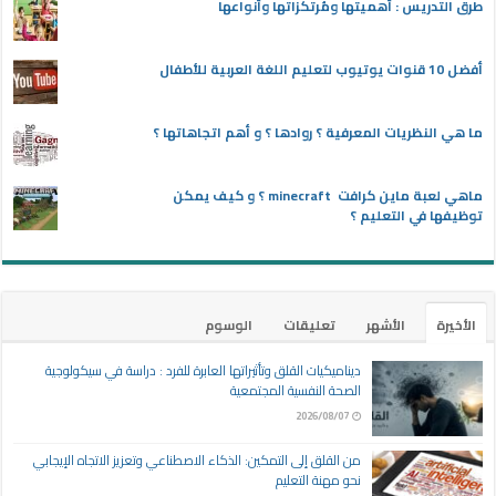
طرق التدريس : أهميتها ومُرتكزاتها وأنواعها
أفضل 10 قنوات يوتيوب لتعليم اللغة العربية للأطفال
ما هي النظريات المعرفية ؟ روادها ؟ و أهم اتجاهاتها ؟
ماهي لعبة ماين كرافت minecraft ؟ و كيف يمكن
توظيفها في التعليم ؟
الأخيرة
الأشهر
تعليقات
الوسوم
ديناميكيات القلق وتأثيراتها العابرة للفرد : دراسة في سيكولوجية
الصحة النفسية المجتمعية
2026/08/07
من القلق إلى التمكين: الذكاء الاصطناعي وتعزيز الاتجاه الإيجابي
نحو مهنة التعليم