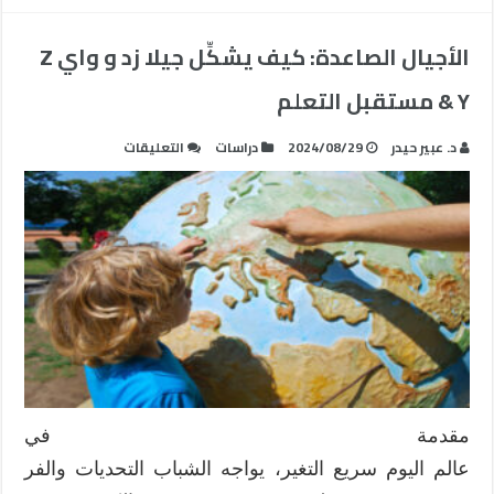
الأجيال الصاعدة: كيف يشكِّل جيلا زد و واي Z
& Y مستقبل التعلم
على
د. عبير حيدر
2024/08/29
دراسات
التعليقات
الأجيال
الصاعدة:
كيف
يشكِّل
جيلا
زد
و
واي
Z
&
Y
مقدمة في
مستقبل
عالم اليوم سريع التغير، يواجه الشباب التحديات والفر
التعلم