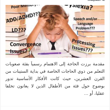
مستقبل
البرامج
الخاصة
بالأطفال
ذوي
صعوبات
التعلم
–
مدخل
(السمات
وآليات
مقدمة برزت الحاجة إلى الاهتمام رسمياَ بفئة صعوبات
التعرف)
التعلم من ذوي الحاجات الخاصة في بداية الستينات من
مغلقة
القرن العشرين، حيث كانت الأفكار الأساسية تدور
بوضوح حول فئة من الأطفال الذين لا يعانون تخلفا
عقليا، أو …