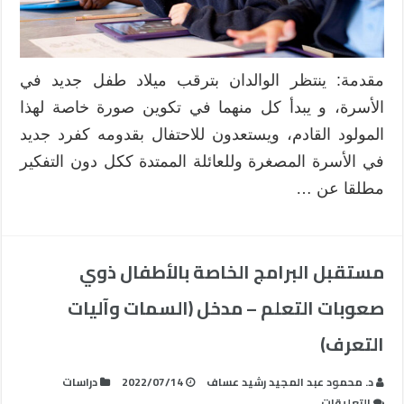
الاحتياجات
الخاصة
باستخدام
بيئات
مقدمة: ينتظر الوالدان بترقب ميلاد طفل جديد في
التعلم
الأسرة، و يبدأ كل منهما في تكوين صورة خاصة لهذا
التكيفية
المولود القادم، ويستعدون للاحتفال بقدومه كفرد جديد
مغلقة
في الأسرة المصغرة وللعائلة الممتدة ككل دون التفكير
مطلقا عن …
مستقبل البرامج الخاصة بالأطفال ذوي
صعوبات التعلم – مدخل (السمات وآليات
التعرف)
د. محمود عبد المجيد رشيد عساف
2022/07/14
دراسات
على
التعليقات