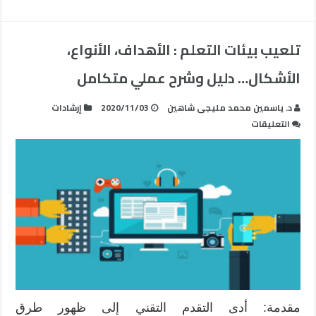
مغلقة
تلعيب بيئات التعلم : الأهداف، الأنواع،
الأشكال… دليل وشرح عملي متكامل
د. ياسمين محمد مليجى شاهين
2020/11/03
إرشادات
على
التعليقات
تلعيب
بيئات
التعلم
:
الأهداف،
الأنواع،
الأشكال…
دليل
وشرح
عملي
متكامل
مقدمة: أدى التقدم التقني إلى ظهور طرق