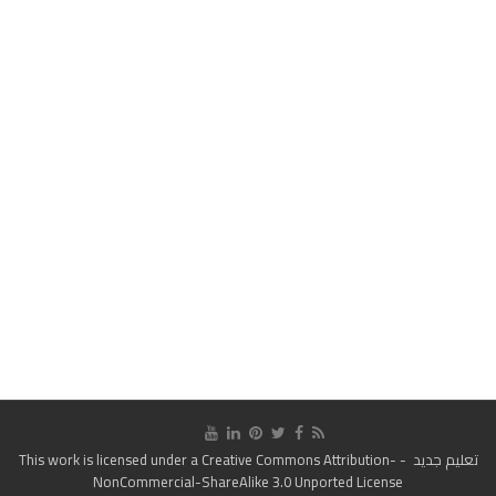
تعليم جديد
- This work is licensed under a
Creative Commons Attribution-
NonCommercial-ShareAlike 3.0 Unported License