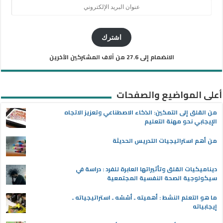
عنوان
البريد
الإلكتروني
اشترك
الانضمام إلى 27.6 من آلاف المشتركين الآخرين
أعلى المواضيع والصفحات
من القلق إلى التمكين: الذكاء الاصطناعي وتعزيز الاتجاه
الإيجابي نحو مهنة التعليم
من أهم استراتيجيات التدريس الحديثة
ديناميكيات القلق وتأثيراتها العابرة للفرد : دراسة في
سيكولوجية الصحة النفسية المجتمعية
ما هو التعلم النشط : أهميته ـ أسُسُه ـ استراتيجياته ـ
إيجابياته