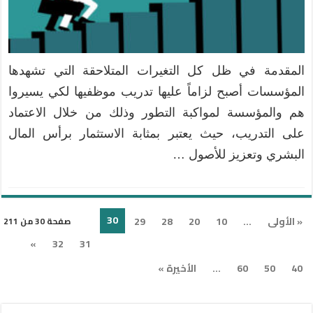
المقدمة في ظل كل التغيرات المتلاحقة التي تشهدها
المؤسسات أصبح لزاماً عليها تدريب موظفيها لكي يسيروا
هم والمؤسسة لمواكبة التطور وذلك من خلال الاعتماد
على التدريب، حيث يعتبر بمثابة الاستثمار برأس المال
البشري وتعزيز للأصول …
30
« الأولى
...
10
20
28
29
صفحة 30 من 211
»
32
31
40
50
60
...
الأخيرة »