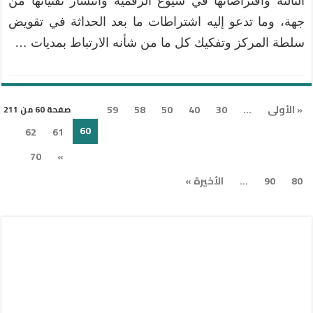
الثالثة وافتراضاتها في شيوع الرقمية وانتشار تقنياتها من
جهة، وما تدعو إليه اشتراطات ما بعد الحداثة في تقويض
سلطة المركز وتفكيك كل ما من شأنه الارتباط بمديات …
« الأولى
...
30
40
50
58
59
صفحة 60 من 211
60
62
61
70
»
80
90
...
الأخيرة »