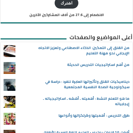
الإلكتروني
اشترك
الانضمام إلى 27.6 من آلاف المشتركين الآخرين
أعلى المواضيع والصفحات
من القلق إلى التمكين: الذكاء الاصطناعي وتعزيز الاتجاه
الإيجابي نحو مهنة التعليم
من أهم استراتيجيات التدريس الحديثة
ديناميكيات القلق وتأثيراتها العابرة للفرد : دراسة في
سيكولوجية الصحة النفسية المجتمعية
ما هو التعلم النشط : أهميته ـ أسُسُه ـ استراتيجياته ـ
إيجابياته
طرق التدريس : أهميتها ومُرتكزاتها وأنواعها
أفضل 10 قنوات يوتيوب لتعليم اللغة العربية للأطفال