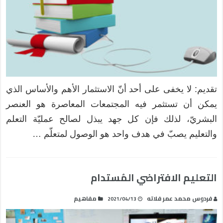
تقديم: لا یخفى على أحد أنّ الاستثمار الأھم والأساس الذي
يمكن أن تستثمر فيه المجتمعات المعاصرة ھو العنصر
البشريّ، لذلك فإن كل جهد یبذل لصالح عملیّة التعلم
والتعلیم یصبّ في ھدف واحد هو الوصول لمتعلّم …
التعليم الافتراضي المُستدام
فردوس محمد عمر فلاته
مفاهيم
2021/04/13