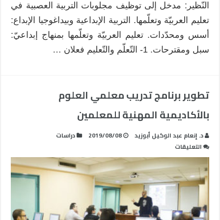
النّظير: مدخل إلى توظيف مجلوبات التربية العصبية في
تعليم العربيّة وتعلّمها. التربية الإبداعية وبيداغوجيا الإبداع:
أسس ومحدّدات. تعليم العربيّة وتعلّمها بمنهاج إبداعيّ:
سبل ومقترحات. 1- التّعلّم والتّعليم فعلان …
تطوير برنامج تدريب معلمي العلوم
بالأكاديمية المهنية للمعلمين
د. إنعام عبد الوكيل أبوزيد
2019/08/08
دراسات
على
التعليقات
تطوير
برنامج
تدريب
معلمي
العلوم
بالأكاديمية