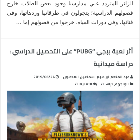
الزائر المتردد علي مدارسنا وجود بعض الطلاب خارج
فصولهم الدراسية؛ يتجولون في طرقاتها وردهاتها، وفي
فنائها، وفي دورات المياه. خرجوا من فصولهم إما …
أثر لعبة ببجي “PUBG” على التحصيل الدراسي :
دراسة ميدانية
عبد المنعم ابراهيم اسماعيل المدهون
2019/06/24
على
الواجهة
,
دراسات
التعليقات
أثر
لعبة
ببجي
“PUBG”
على
التحصيل
الدراسي