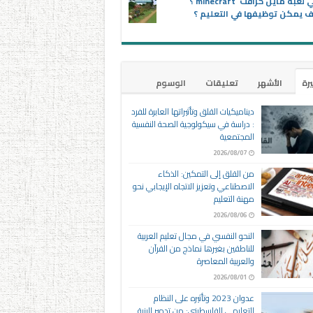
ماهي لعبة ماين كرافت minecraft ؟
 يمكن توظيفها في التعليم ؟
يرة
الأشهر
تعليقات
الوسوم
ديناميكيات القلق وتأثيراتها العابرة للفرد
: دراسة في سيكولوجية الصحة النفسية
المجتمعية
2026/08/07
من القلق إلى التمكين: الذكاء
الاصطناعي وتعزيز الاتجاه الإيجابي نحو
مهنة التعليم
2026/08/06
النحو النفسي في مجال تعليم العربية
للناطقين بغيرها نماذج من القرآن
والعربية المعاصرة
2026/08/01
عدوان 2023 وتأثيره على النظام
التعليمي الفلسطيني: من تدمير البنية