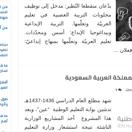
بدْعان منقطعا النّظير: مدخل إلى توظيف
من ال
الاصط
مجلوبات التربية العصبية في تعليم
مهنة 
العربيّة وتعلّمها. التربية الإبداعية
من أه
وبيداغوجيا الإبداع: أسس ومحدّدات.
تعليم العربيّة وتعلّمها بمنهاج إبداعيّ:
دينام
للفرد
النف
ما هو
استرا
المملكة العربية السعودية
العرب
دات
1
طرق ا
شهد مطلع العام الدراسي 1436-1437هـ
وأنوا
تدشين بوابة التعليم الوطنية “عين”، ويعد
ما هي
هذا المشروع أحد المشاريع الوزارية
أهم ا
الناشئة نتيجة استشعار وزارة التعليم