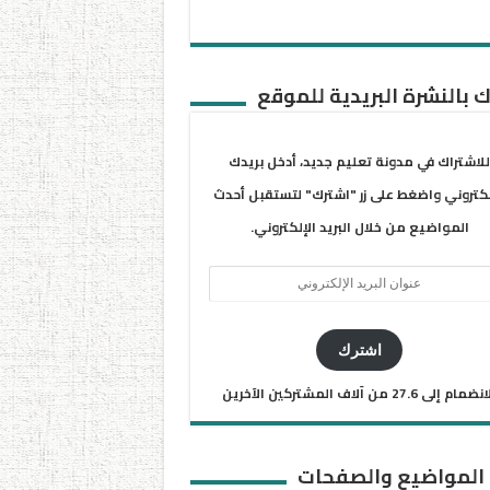
 بالنشرة البريدية للموقع
للاشتراك في مدونة تعليم جديد، أدخل بريدك
لكتروني واضغط على زر "اشترك" لتستقبل أحدث
المواضيع من خلال البريد الإلكتروني.
ان
يد
كتروني
اشترك
ضمام إلى 27.6 من آلاف المشتركين الآخرين
 المواضيع والصفحات