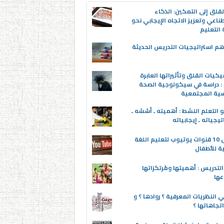
قلق إلى التمكين: الذكاء
ناعي وتعزيز الاتجاه الإيجابي نحو
التعليم
م استراتيجيات التدريس الحديثة
يكيات القلق وتأثيراتها العابرة
 : دراسة في سيكولوجية الصحة
سية المجتمعية
 التعلم النشط : أهميته ـ أسُسُه ـ
تيجياته ـ إيجابياته
أفضل 10 قنوات يوتيوب لتعليم اللغة
ية للأطفال
لتدريس : أهميتها ومُرتكزاتها
عها
 النظريات المعرفية ؟ روادها ؟ و
تجاهاتها ؟