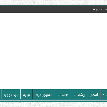
سة الخصوصية
أفكار
إرشادات
دراسات
انفوجرافيك
تربية
بيداغوجيا