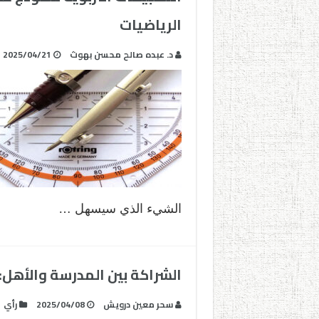
الرياضيات
د. عبده صالح محسن بهوث
2025/04/21
الشيء الذي سيسهل …
الشراكة بين المدرسة والأهل:
سحر معين درويش
2025/04/08
رأي