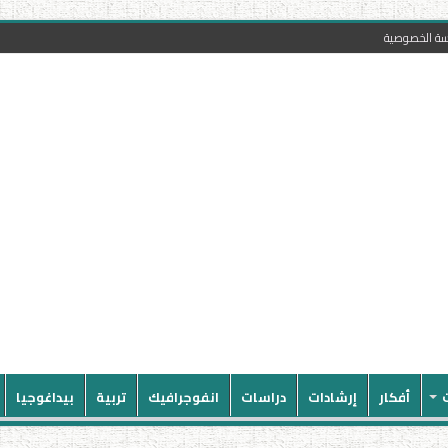
سة الخصوصية
أفكار
إرشادات
دراسات
انفوجرافيك
تربية
بيداغوجيا