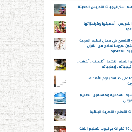
م استراتيجيات التدريس الحديثة
لتدريس : أهميتها ومُرتكزاتها
عها
 النفسي في مجال تعليم العربية
قين بغيرها نماذج من القرآن
بية المعاصرة
 التعلم النشط : أهميته ـ أسُسُه ـ
تيجياته ـ إيجابياته
ا على صنافة بلوم للأهداف
وية
سبة السحابية ومستقبل التعليم
تروني
ت التعلم : النظرية البنائية
أفضل 10 قنوات يوتيوب لتعليم اللغة