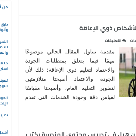
من أه
طرق ا
الأشخاص ذوي الإعاقة
وأنوا
على
سات
التعليقات
النحو
للناط
الجودة
مقدمة يتناول المقال الحالي موضوعًا
والعر
والاعتماد
في
مهمًا فيما يتعلق بمتطلبات الجودة
ما هو
تعليم
استرا
والاعتماد لتعليم ذوي الإعاقة؛ ذلك لأن
الأشخاص
الجودة والاعتماد أصبحتا متلازمتين
تعرفو
ذوي
الترب
لتطوير التعليم العام، وأصبحتا مقياسًا
الإعاقة
مغلقة
لقياس دقة وجودة الخدمات التي تقدم
الحو
الإلك
نظريا
فان هيل في تدريس محتوى الهندسة بكتب