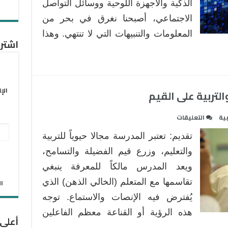
الذكية والأجهزة اللوحية ووسائل التواصل
مغلقة
الاجتماعي، أصبحنا نغرق في بحر من
المعلومات والتنبيهات التي لا تنتهي. وهذا
اشترك
الإ
التربية على القيم
على
بية
التعليقات
حدود
عنو
تقديم: تعتبر المدرسة مجالا حيوياً للتربية
العلاقة
البر
بين
والتعليم، وزرع قيم الفضيلة والتسامح،
الإل
الديدكتيك
ويعد المدرس مالكاً للمعرفة ينبغي
والتربية
تقاسمها مع المتعلم (الخالي الذهن) الذي
الان
على
يُفترض فيه الإنصات والاستماع. توجه
القيم
مغلقة
هذه الرؤية أو القناعة معظم الفاعلين
أعلى