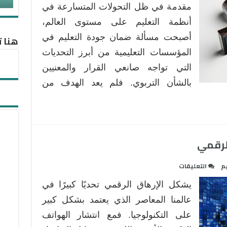
مقدمة في ظل التحولات المتسارعة في
المدرسي،
ركيزة
أنظمة التعليم على مستوى العالم،
أساسية
أصبحت مسألة ضمان جودة التعليم في
هنا ت
لضمان
المؤسسات التعليمية من أبرز التحديات
جودة
التي تواجه صانعي القرار والمعنيين
التعليم
في
بالشأن التربوي. فلم يعد الهدف من
القرن
الحادي
والعشرين
مغلقة
الرقمي
على
م
التعليقات
الإرهاق
يشكل الإرهاق الرقمي تحديًا كبيرًا في
الرقمي:
وباء
عالمنا المعاصر الذي يعتمد بشكل كبير
العصر
على التكنولوجيا. فمع انتشار الهواتف
الرقمي