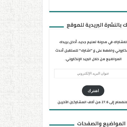
 بالنشرة البريدية للموقع
للاشتراك في مدونة تعليم جديد، أدخل بريدك
لكتروني واضغط على زر "اشترك" لتستقبل أحدث
المواضيع من خلال البريد الإلكتروني.
ان
يد
كتروني
اشترك
ضمام إلى 27.6 من آلاف المشتركين الآخرين
 المواضيع والصفحات