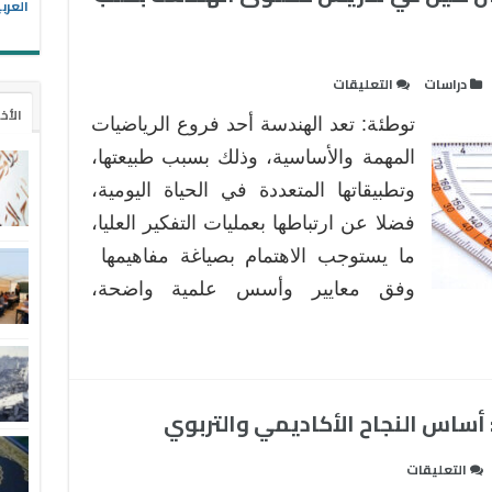
العرب
على
دراسات
التعليقات
التطبيقات
الأخ
توطئة: تعد الهندسة أحد فروع الرياضيات
التربوية
لنموذج
المهمة والأساسية، وذلك بسبب طبيعتها،
فان
وتطبيقاتها المتعددة في الحياة اليومية،
هيل
فضلا عن ارتباطها بعمليات التفكير العليا،
في
ما يستوجب الاهتمام بصياغة مفاهيمها
تدريس
محتوى
وفق معايير وأسس علمية واضحة،
الهندسة
بكتب
الرياضيات
مغلقة
 أساس النجاح الأكاديمي والتربوي
على
التعليقات