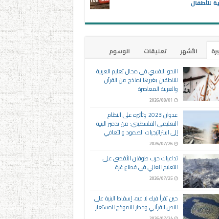
ية للأطفال
يرة
الأشهر
تعليقات
الوسوم
النحو النفسي في مجال تعليم العربية
للناطقين بغيرها نماذج من القرآن
والعربية المعاصرة
2026/08/01
عدوان 2023 وتأثيره على النظام
التعليمي الفلسطيني: من تدمير البنية
إلى استراتيجيات الصمود والتعافي
2026/07/26
تداعيات حرب طوفان الأقصى على
التعليم العالي في قطاع غزة
2026/07/25
حين تقرأ فيك لا فيه، إسقاط البنية على
النص القرآني وخطر النموذج المستعار
2026/07/24