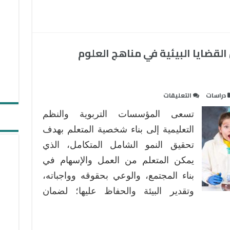
في
المؤسسات
التعليمية
مغلقة
لقضايا البيئية في مناهج العلوم
على
دراسات
التعليقات
الوعي
تسعى المؤسسات التربوية والنظم
البيئي
ومداخل
التعليمية إلى بناء شخصية المتعلم بهدف
تضمين
تحقيق النمو الشامل المتكامل، الذي
القضايا
يمكن المتعلم من العمل والإسهام في
البيئية
بناء المجتمع، والوعي بحقوقه وواجباته،
في
مناهج
وتقدير البيئة والحفاظ عليها؛ لضمان
العلوم
الطبيعية
مغلقة