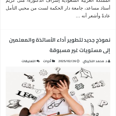
المملكة العربية السعودية إشراف الدكتورة/ منى كريم
أستاذ مساعد، جامعة دار الحكمة لست من محبي التأمل
عادةً وأشعر أنه …
نموذج جديد لتطوير أداء الأساتذة والمعلمين
إلى مستويات غير مسبوقة
على
د. محمد التكريتي
2025/02/26
أدوات
التعليقات
نموذج
جديد
لتطوير
أداء
الأساتذة
والمعلمين
إلى
مستويات
غير