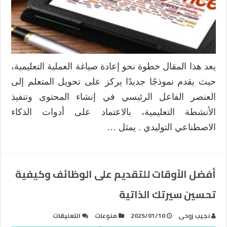
صياغة
دور
المتعلم
ليكون
الفاعل
الرئيسي
يعد هذا المقال خطوة نحو إعادة صياغة العملية التعليمية،
باستخدام
حيث يقدم نموذجًا جديدًا يركز على تحويل المتعلم إلى
أدوات
الذكاء
العنصر الفاعل الرئيسي في إنشاء المحتوى وتنفيذ
الاصطناعي
الأنشطة التعليمية، بالاعتماد على أدوات الذكاء
التوليدي
الاصطناعي التوليدي . يمثل …
مغلقة
أفضل الأوقات للتقديم على الوظائف وكيفية
تحسين سيرتك الذاتية
على
نجيب زوحى
2025/01/10
منوعات
التعليقات
أفضل