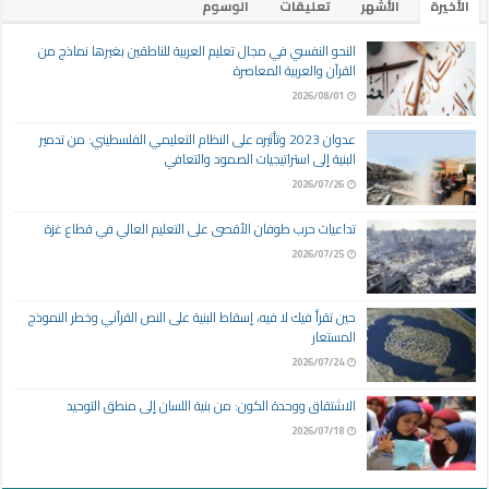
الأخيرة
الأشهر
تعليقات
الوسوم
النحو النفسي في مجال تعليم العربية للناطقين بغيرها نماذج من
القرآن والعربية المعاصرة
2026/08/01
عدوان 2023 وتأثيره على النظام التعليمي الفلسطيني: من تدمير
البنية إلى استراتيجيات الصمود والتعافي
2026/07/26
تداعيات حرب طوفان الأقصى على التعليم العالي في قطاع غزة
2026/07/25
حين تقرأ فيك لا فيه، إسقاط البنية على النص القرآني وخطر النموذج
المستعار
2026/07/24
الاشتقاق ووحدة الكون: من بنية اللسان إلى منطق التوحيد
2026/07/18