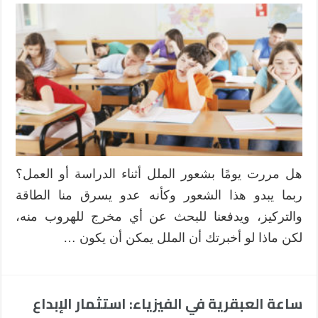
من
الرتابة
إلى
الإبداع:
كيف
نحول
الملل
إلى
فرصة
للتعلم
مغلقة
هل مررت يومًا بشعور الملل أثناء الدراسة أو العمل؟
ربما يبدو هذا الشعور وكأنه عدو يسرق منا الطاقة
والتركيز، ويدفعنا للبحث عن أي مخرج للهروب منه،
لكن ماذا لو أخبرتك أن الملل يمكن أن يكون …
ساعة العبقرية في الفيزياء: استثمار الإبداع