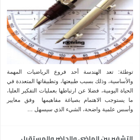
التربوية
لنموذج
فان
هيل
في
تدريس
محتوى
الهندسة
بكتب
الرياضيات
توطئة: تعد الهندسة أحد فروع الرياضيات المهمة
مغلقة
والأساسية، وذلك بسبب طبيعتها، وتطبيقاتها المتعددة في
الحياة اليومية، فضلا عن ارتباطها بعمليات التفكير العليا،
ما يستوجب الاهتمام بصياغة مفاهيمها وفق معايير
وأسس علمية واضحة، الشيء الذي سيسهل …
التشفير بين الماضي والحاضر والمستقبل