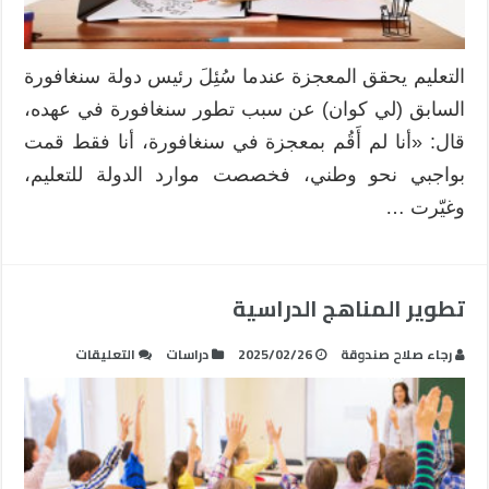
مسبوقة
مغلقة
التعليم يحقق المعجزة عندما سُئِلَ رئيس دولة سنغافورة
السابق (لي كوان) عن سبب تطور سنغافورة في عهده،
قال: «أنا لم أَقُم بمعجزة في سنغافورة، أنا فقط قمت
بواجبي نحو وطني، فخصصت موارد الدولة للتعليم،
وغيّرت …
تطوير المناهج الدراسية
على
رجاء صلاح صندوقة
2025/02/26
دراسات
التعليقات
تطوير
المناهج
الدراسية
مغلقة