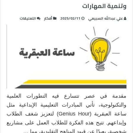
وتنمية المهارات
على
علي عبدالله السبيعي
2025/02/11
أفكار
التعليقات
ساعة
العبقرية
في
الفيزياء:
استثمار
الإبداع
وتنمية
المهارات
مغلقة
مقدمة في عصر تتسارع فيه التطورات العلمية
والتكنولوجية، تأتي المبادرات التعليمية الإبداعية مثل
ساعة العبقرية (Genius Hour) لتعزيز شغف الطلاب
وإبداعهم. تتيح هذه الفكرة للطلاب العمل على مشاريع
شخصية، بعيدًا عن قيود المناهج التقليدية، مما …