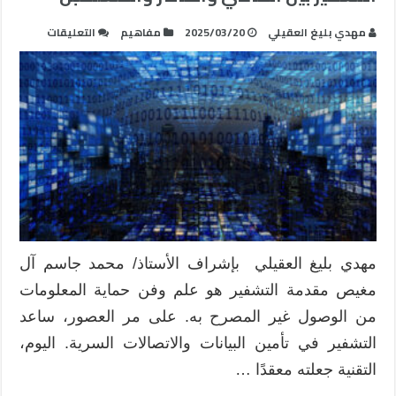
على
مهدي بليغ العقيلي
2025/03/20
مفاهيم
التعليقات
التشفير
بين
الماضي
والحاضر
والمستقب
مغلقة
مهدي بليغ العقيلي بإشراف الأستاذ/ محمد جاسم آل
مغيص مقدمة التشفير هو علم وفن حماية المعلومات
من الوصول غير المصرح به. على مر العصور، ساعد
التشفير في تأمين البيانات والاتصالات السرية. اليوم،
التقنية جعلته معقدًا …