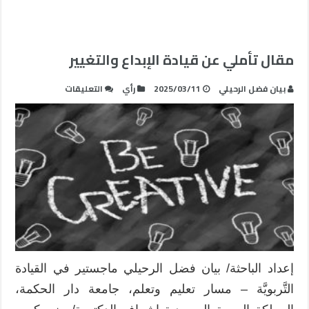
مقال تأملي عن قيادة الإبداع والتغيير
على
بيان فضل الرحيلي
2025/03/11
رأي
التعليقات
مقال
تأملي
عن
قيادة
الإبداع
والتغيير
مغلقة
إعداد الباحثة/ بيان فضل الرحيلي ماجستير في القيادة
التَّربويَّة – مسار تعليم وتعلم، جامعة دار الحكمة،