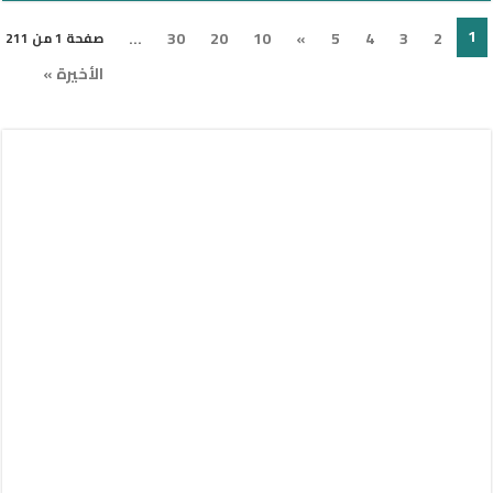
1
...
30
20
10
»
5
4
3
2
صفحة 1 من 211
الأخيرة »