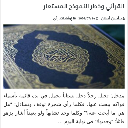
القرآني وخطر النموذج المستعار
د.أيمن أصلان
إرشادات
رأي
,
2026/07/24
مدخل: تخيل رجلاً دخل بستاناً يحمل في يده قائمة بأسماء
فواكه يبحث عنها، فكلما رأى شجرة توقف وتساءل: “هل
هي ما أبحث عنه؟” وكلما وجد تشابهاً ولو بعيداً أشار بزهو
قائلاً: “وجدتها!” في نهاية اليوم …