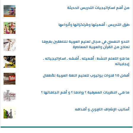
من أهم استراتيجيات التدريس الحديثة
طرق التدريس : أهميتها ومُرتكزاتها وأنواعها
النحو النفسي في مجال تعليم العربية للناطقين بغيرها
نماذج من القرآن والعربية المعاصرة
ما هو التعلم النشط : أهميته ـ أسُسُه ـ استراتيجياته ـ
إيجابياته
أفضل 10 قنوات يوتيوب لتعليم اللغة العربية للأطفال
ما هي النظريات المعرفية ؟ روادها ؟ و أهم اتجاهاتها ؟
أساليب الإشراف التربوي و أهدافه