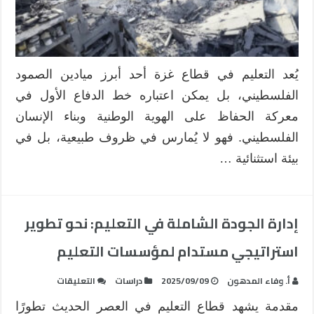
مدارس
غزة
بين
التحدي
والإبداع
يُعد التعليم في قطاع غزة أحد أبرز ميادين الصمود
مغلقة
الفلسطيني، بل يمكن اعتباره خط الدفاع الأول في
معركة الحفاظ على الهوية الوطنية وبناء الإنسان
الفلسطيني. فهو لا يُمارس في ظروف طبيعية، بل في
بيئة استثنائية …
إدارة الجودة الشاملة في التعليم: نحو تطوير
استراتيجي مستدام لمؤسسات التعليم
على
أ. وفاء المدهون
2025/09/09
دراسات
التعليقات
إدارة
مقدمة يشهد قطاع التعليم في العصر الحديث تطورًا
الجودة