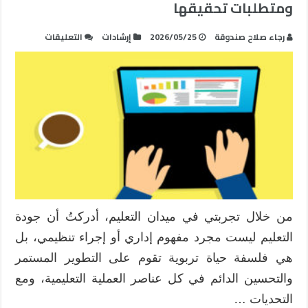
ومتطلبات تحقيقها
على
رجاء صلاح صندوقة
2026/05/25
إرشادات
التعليقات
ماهية
الجودة
التعليمية
وأهميتها
ومتطلبات
تحقيقها
مغلقة
من خلال تجربتي في ميدان التعليم، أدركتُ أن جودة
التعليم ليست مجرد مفهوم إداري أو إجراء تنظيمي، بل
هي فلسفة حياة تربوية تقوم على التطوير المستمر
والتحسين الدائم في كل عناصر العملية التعليمية، ومع
التحديات …