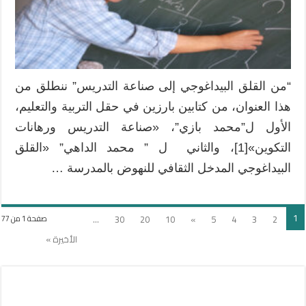
التربية
والتكوين
مغلقة
“من القلق البيداغوجي إلى صناعة التدريس” ننطلق من
هذا العنوان، من كتابين بارزين في حقل التربية والتعليم،
الأول ل”محمد بازي”، «صناعة التدريس ورهانات
التكوين»[1]، والثاني ل ” محمد الداهي” «القلق
البيداغوجي المدخل الثقافي للنهوض بالمدرسة …
1
...
30
20
10
»
5
4
3
2
صفحة 1 من 77
الأخيرة »