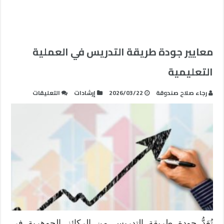
معايير جودة طريقة التدريس في العملية
التعليمية
على
رجاء صلاح صندوقة
2026/03/22
إرشادات
التعليقات
معايير
جودة
طريقة
التدريس
في
العملية
التعليمية
مغلقة
تُعَدُّ جودة طريقة التدريس من الركائز الجوهرية في