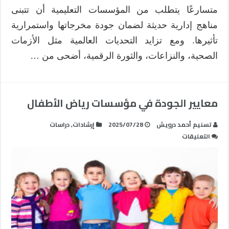
الشاملة
متسارعًا يتطلب من المؤسسات التعليمية أن تتبنى
في
مناهج إدارية حديثة لضمان جودة مخرجاتها واستمرارية
التعليم:
تأثيرها. ومع تزايد التحديات العالمية مثل الأزمات
نحو
الصحية، والنزاعات، والثورة الرقمية، أضحى من …
تطوير
استراتيجي
مستدام
لمؤسسات
معايير الجودة في مؤسسات رياض الأطفال
التعليم
مغلقة
تسنيم أحمد درويش
2025/07/28
إرشادات
,
دراسات
على
التعليقات
معايير
الجودة
في
مؤسسات
رياض
الأطفال
مغلقة