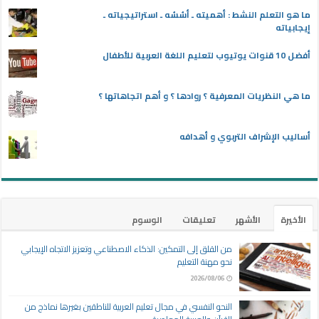
ما هو التعلم النشط : أهميته ـ أسُسُه ـ استراتيجياته ـ
إيجابياته
أفضل 10 قنوات يوتيوب لتعليم اللغة العربية للأطفال
ما هي النظريات المعرفية ؟ روادها ؟ و أهم اتجاهاتها ؟
أساليب الإشراف التربوي و أهدافه
الأخيرة
الأشهر
تعليقات
الوسوم
من القلق إلى التمكين: الذكاء الاصطناعي وتعزيز الاتجاه الإيجابي
نحو مهنة التعليم
2026/08/06
النحو النفسي في مجال تعليم العربية للناطقين بغيرها نماذج من