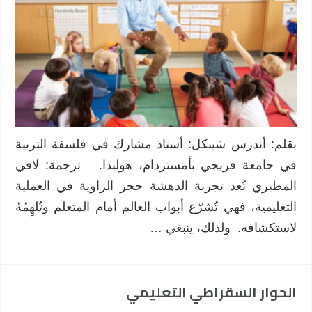
المعلمون
المتميزون
المجال
لعقول
طلابهم
للدهشة
والتأمل؟
مغلقة
بقلم: أندرس شينكل: أستاذ مشارك في فلسفة التربية
في جامعة فريجي بأمستردام، هولندا. ترجمة: لافي
المطيري تُعد تجربة الدهشة حجر الزاوية في العملية
التعليمية، فهي تُشرّع أبواب العالم أمام المتعلم وتُلهِمُهُ
لاستكشافه. ولذلك، ينبغي …
الحوار السقراطي التعليمي