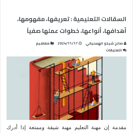
السقالات التعليمية : تعريفها، مفهومها،
أهدافها، أنواعها، خطوات عملها صفياً
صالح شيخو الهسنياني
2024/11/17
مفاهيم
على
التعليقات
السقالات
التعليمية
:
تعريفها،
مفهومها،
أهدافها،
أنواعها،
خطوات
عملها
صفياً
مغلقة
مقدمة إن مهنة التعليم مهنة شيقة وممتعة إذا أدرك