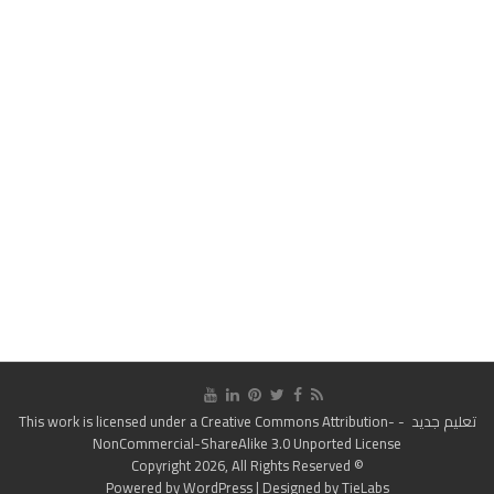
تعليم جديد
- This work is licensed under a
Creative Commons Attribution-
NonCommercial-ShareAlike 3.0 Unported License
© Copyright 2026, All Rights Reserved
Powered by
WordPress
| Designed by
TieLabs