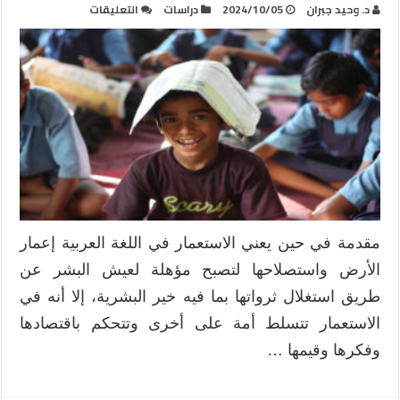
على
د. وحيد جبران
2024/10/05
دراسات
التعليقات
استعمار
التعليم:
استراتيجياته
وممارساته
ومداخله
وآثاره
وسبل
مواجهته
مغلقة
مقدمة في حين يعني الاستعمار في اللغة العربية إعمار
الأرض واستصلاحها لتصبح مؤهلة لعيش البشر عن
طريق استغلال ثرواتها بما فيه خير البشرية، إلا أنه في
الاستعمار تتسلط أمة على أخرى وتتحكم باقتصادها
وفكرها وقيمها …