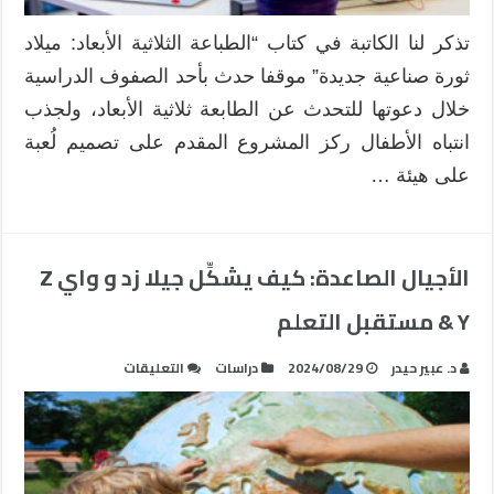
تذكر لنا الكاتبة في كتاب “الطباعة الثلاثية الأبعاد: ميلاد
ثورة صناعية جديدة” موقفا حدث بأحد الصفوف الدراسية
خلال دعوتها للتحدث عن الطابعة ثلاثية الأبعاد، ولجذب
انتباه الأطفال ركز المشروع المقدم على تصميم لُعبة
على هيئة …
الأجيال الصاعدة: كيف يشكِّل جيلا زد و واي Z
& Y مستقبل التعلم
على
د. عبير حيدر
2024/08/29
دراسات
التعليقات
الأجيال
الصاعدة:
كيف
يشكِّل
جيلا