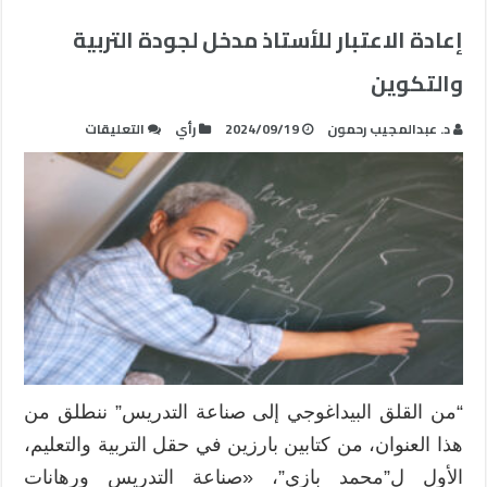
إعادة الاعتبار للأستاذ مدخل لجودة التربية
والتكوين
على
د. عبدالمجيب رحمون
2024/09/19
رأي
التعليقات
إعادة
الاعتبار
للأستاذ
مدخل
لجودة
التربية
والتكوين
مغلقة
“من القلق البيداغوجي إلى صناعة التدريس” ننطلق من
هذا العنوان، من كتابين بارزين في حقل التربية والتعليم،
الأول ل”محمد بازي”، «صناعة التدريس ورهانات