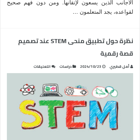
الأجانب الذين يسعون لإتقانها. ومن دون فهم صحيح
لقواعده، يجد المتعلمون …
نظرة حول تطبيق منحى STEM عند تصميم
قصة رقمية
على
أمل قطيري
2024/10/23
دراسات
التعليقات
نظرة
حول
تطبيق
منحى
STEM
عند
تصميم
قصة
رقمية
مغلقة