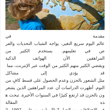
زد
و
واي
Z
&
Y
مقدمة في
مستقبل
عالم اليوم سريع التغير، يواجه الشباب التحديات والفر
التعلم
مغلقة
ص في تعليمهم. يستخدم الكثير من
المراهقين الآن الهواتف الذكية
ويقضي الكثير منهم الكثير من الوقت عبر الإنترنت، مما
قد يؤدي إلى مشاكل
مثل الشعور بالحزن وعدم الحصول على قسط كافٍ من
النوم. أظهرت الدراسات أن عدد المراهقين الذين يشعر
ون بالحزن قد ارتفع كثيرًا في السنوات الأخيرة. تبحث ه
ذه المقالة
في الاختلافات بين الجيل Z (المولود بين عامي 1997 و2