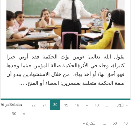
المدرسي
من
الإحباط
إلى
تحقيق
الأهداف
مغلقة
يقول الله تعالى: ﴿ومن يؤتَ الحكمة فقد أوتي خيرا
كثيرا﴾، وجاء في الأثر﴿الحكمة ضالة المؤمن حيثما وجدها
فهو أحق بها/ أو أخذ بها﴾. من خلال الاستشهادين يبدو أن
صفة الحكمة متعلقة بعنصرين: العطاء أو المنح، …
20
« الأولى
...
10
«
18
19
21
22
صفحة 20 من 70
30
»
40
50
...
الأخيرة »