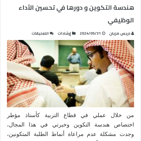
هندسة التكوين و دورها في تحسين الأداء
الوظيفي
على
دريس مزيان
2024/05/31
إرشادات
التعليقات
هندسة
التكوين
و
دورها
في
تحسين
الأداء
الوظيفي
مغلقة
من خلال عملي في قطاع التربية كأستاذ مؤطر
اختصاص هندسة التكوين وخبرتي في هذا المجال،
وجدت مشكلة عدم مراعاة أنماط الطلبة المتكونين،