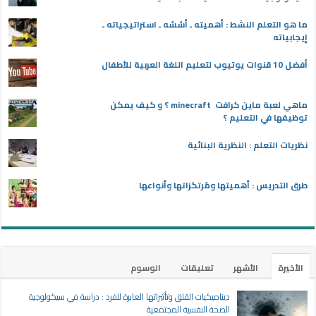
ما هو التعلم النشط : أهميته ـ أسُسُه ـ استراتيجياته ـ
إيجابياته
أفضل 10 قنوات يوتيوب لتعليم اللغة العربية للأطفال
ماهي لعبة ماين كرافت minecraft ؟ و كيف يمكن
توظيفها في التعليم ؟
نظريات التعلم : النظرية البنائية
طرق التدريس : أهميتها ومُرتكزاتها وأنواعها
الأخيرة
الأشهر
تعليقات
الوسوم
ديناميكيات القلق وتأثيراتها العابرة للفرد : دراسة في سيكولوجية
الصحة النفسية المجتمعية