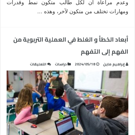
وعدم مراعاة أن لكل طالب متكون نمط وقدرات
ومهارات تختلف من متكون لآخر، وهذه …
أبعاد الخطأ و الغلط في العملية التربوية من
الفهم إلى التفهم
على
إبراهيم ماين
2024/05/18
دراسات
التعليقات
أبعاد
الخطأ
و
الغلط
في
العملية
التربوية
من
الفهم
إلى